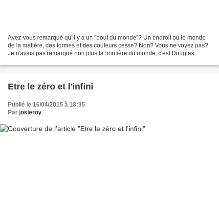
Avez-vous remarqué qu'il y a un "bout du monde"? Un endroit où le monde
de la matière, des formes et des couleurs cesse? Non? Vous ne voyez pas?
Je n'avais pas remarqué non plus la frontière du monde, c'est Douglas
Harding qui me l'a montrée. Ce "bout...
Etre le zéro et l'infini
Publié le 16/04/2015 à 18:35
Par
josleroy