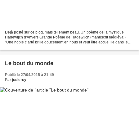
Déjà posté sur ce blog, mais tellement beau. Un poème de la mystique
Hadewijch d'Anvers Grande Poème de Hadewijch (manuscrit médiéval)
"Une noble clarté brille doucement en nous et veut être accueillie dans le
loisir fidèle. La pure étincelle, Vie de...
Le bout du monde
Publié le 27/04/2015 à 21:49
Par
josleroy