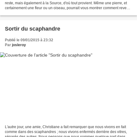
reste, mais également à la Source, d'où tout provient. Même une pierre, et
certainement une fleur ou un oiseau, pourrait vous montrer comment revenir
à Dieu, à la Source, à vous....
Sortir du scaphandre
Publié le 09/01/2015 à 23:32
Par
josleroy
L'autre jour, une amie, Christiane a fait remarquer que nous vivons en fait
comme dans des scaphandres ; nous vivons enfermés derrière des vitres,
séparés des autres. Nous pensons que nous sommes quelque part dans