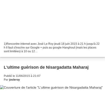
1)Rencontre internet avec José Le Roy jeudi 18 juin 2015 à 21 h jusqu'à 22
h Il faut s'inscrire sur Google + puis au google Hanghout (mais les places
sont limitées) à 10 ou 12
https://plus.google.com/u/0/events/cjlsrc7agalhmeeonho7k13d60o?
authkey=CPyuz6mBjviOXA...
L'ultime guérison de Nisargadatta Maharaj
Publié le 11/06/2015 à 21:07
Par
josleroy