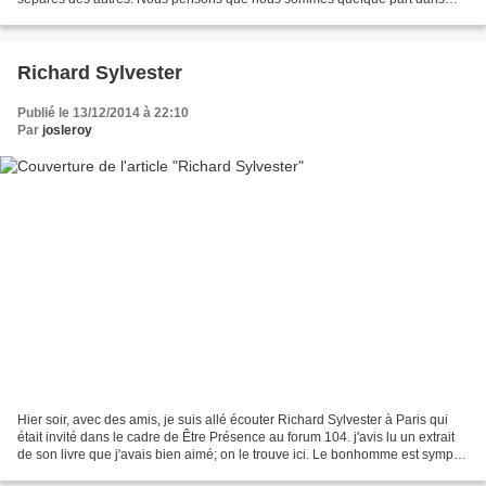
notre tête, derrière nos yeux, observant...
Richard Sylvester
Publié le 13/12/2014 à 22:10
Par
josleroy
Hier soir, avec des amis, je suis allé écouter Richard Sylvester à Paris qui
était invité dans le cadre de Être Présence au forum 104. j'avis lu un extrait
de son livre que j'avais bien aimé; on le trouve ici. Le bonhomme est sympa,
simple et ne se prend...