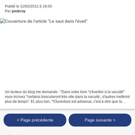
Publié le 11/02/2012 à 18:55
Par
josleroy
Un lecteur du blog me demande : "Dans votre livre "s'éveiller à la vacuité"
vous écrivez "certains basculeront très vite dans la vacuité ; d'autres mettront
plus de temps". Et, plus loin, "l'Ouverture est advenue, c'est à dire que la
conscience a d'un...
< Page précédente
Page suivante >