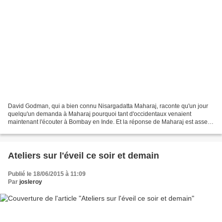
David Godman, qui a bien connu Nisargadatta Maharaj, raconte qu'un jour
quelqu'un demanda à Maharaj pourquoi tant d'occidentaux venaient
maintenant l'écouter à Bombay en Inde. Et la réponse de Maharaj est assez
drôle: "Je vous ai dit voici quelques minutes...
Ateliers sur l'éveil ce soir et demain
Publié le 18/06/2015 à 11:09
Par
josleroy