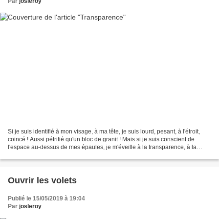
Par
josleroy
Si je suis identifié à mon visage, à ma tête, je suis lourd, pesant, à l'étroit,
coincé ! Aussi pétrifié qu'un bloc de granit ! Mais si je suis conscient de
l'espace au-dessus de mes épaules, je m'éveille à la transparence, à la
légèreté, à la lumière....
Ouvrir les volets
Publié le 15/05/2019 à 19:04
Par
josleroy