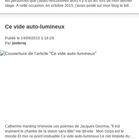
les personnes que j'avais rencontrées alors il y a un an, lors de mon dernier
stage. A cette occasion, en octobre 2015, j'avais posté sur mon blog le billet
suivant. jlr "Que...
Ce vide auto-lumineux
Publié le 14/09/2015 à 18:29
Par
josleroy
Catherine Harding m'envoie ces poèmes de Jacques Goorma, "Il est
vraiment le chantre de la vision sans tête" me dit-elle : Mon corps est le
monde Et moi ce point insituable Ce vide auto-lumineux Le ciel limpide du