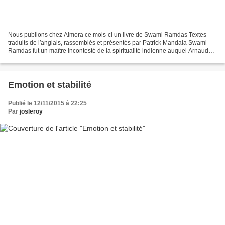
Nous publions chez Almora ce mois-ci un livre de Swami Ramdas Textes
traduits de l′anglais, rassemblés et présentés par Patrick Mandala Swami
Ramdas fut un maître incontesté de la spiritualité indienne auquel Arnaud
Desjardins avait d′ailleurs consacré...
Emotion et stabilité
Publié le 12/11/2015 à 22:25
Par
josleroy