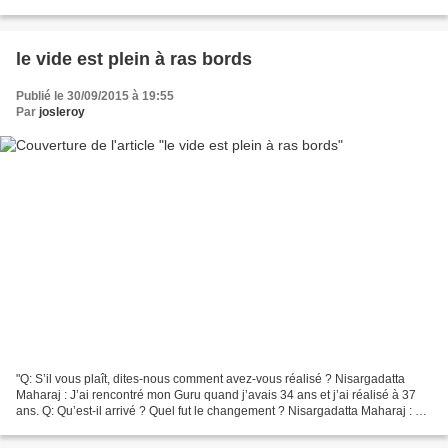
cœur. **************** Sans cesse revenir...
le vide est plein à ras bords
Publié le 30/09/2015 à 19:55
Par
josleroy
"Q: S’il vous plaît, dites-nous comment avez-vous réalisé ? Nisargadatta
Maharaj : J’ai rencontré mon Guru quand j’avais 34 ans et j’ai réalisé à 37
ans. Q: Qu’est-il arrivé ? Quel fut le changement ? Nisargadatta Maharaj : Le
plaisir et la souffrance...