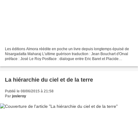
Les éditions Almora réédite en poche un livre depuis longtemps épuisé de
Nisargadatta Maharaj L'ultime guérison traduction : Jean Bouchart d'Orval
préface : José Le Roy Postface : dialogue entre Eric Baret et Placide
Gaboury Le livre est accessible ici...
La hiérarchie du ciel et de la terre
Publié le 08/06/2015 à 21:58
Par
josleroy