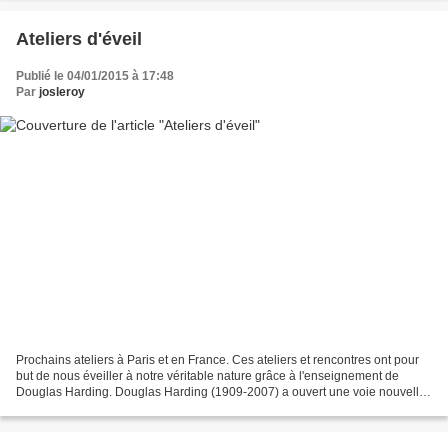
Ateliers d'éveil
Publié le 04/01/2015 à 17:48
Par
josleroy
Prochains ateliers à Paris et en France. Ces ateliers et rencontres ont pour
but de nous éveiller à notre véritable nature grâce à l'enseignement de
Douglas Harding. Douglas Harding (1909-2007) a ouvert une voie nouvelle
vers l'éveil à sa vraie nature....