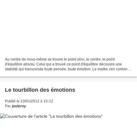
Au centre de nous-même se trouve le point zéro, le centre, le point
d'équilibre absolu. Celui qui a trouvé ce point d'équilibre découvre une
stabilité qui transcende toute pensée, toute émotion. Le maitre zen coréen
Seung-Sahn (dans Only don't know, chez...
Le tourbillon des émotions
Publié le 23/01/2012 à 15:12
Par
josleroy