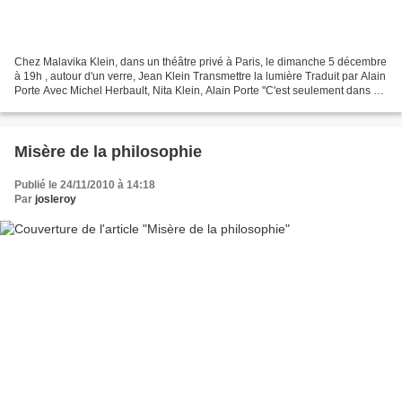
Chez Malavika Klein, dans un théâtre privé à Paris, le dimanche 5 décembre
à 19h , autour d'un verre, Jean Klein Transmettre la lumière Traduit par Alain
Porte Avec Michel Herbault, Nita Klein, Alain Porte "C'est seulement dans un
état spontané de "non-connaissance"...
Misère de la philosophie
Publié le 24/11/2010 à 14:18
Par
josleroy