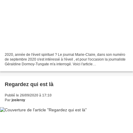
2020, année de l'éveil spirituel ? Le journal Marie-Claire, dans son numéro
de septembre 2020 s'est intéressé à l'éveil , et pour l'occasion la journaliste
Géraldine Dormoy-Tungate m'a interrogé. Voici l'article
https://www.marieclaire.fr/eveil-a-la-spiritualite,1355296.asp...
Regardez qui est là
Publié le 26/09/2020 à 17:10
Par
josleroy