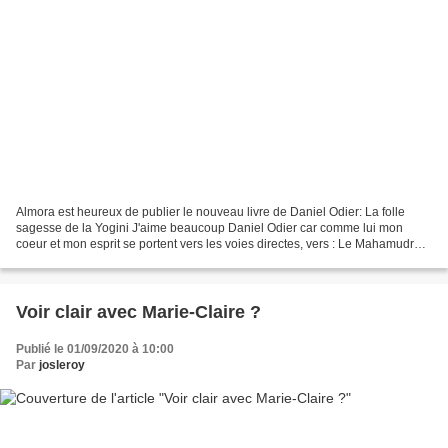
Almora est heureux de publier le nouveau livre de Daniel Odier: La folle
sagesse de la Yogini J'aime beaucoup Daniel Odier car comme lui mon
coeur et mon esprit se portent vers les voies directes, vers : Le Mahamudra
tibétain Le T'Chan chinois Le Dzogchen...
Voir clair avec Marie-Claire ?
Publié le 01/09/2020 à 10:00
Par
josleroy