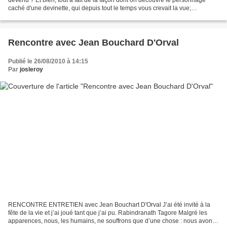
caché d'une devinette, qui depuis tout le temps vous crevait la vue;
brusquement, sans raison, je me suis...
Rencontre avec Jean Bouchard D'Orval
Publié le 26/08/2010 à 14:15
Par
josleroy
RENCONTRE ENTRETIEN avec Jean Bouchart D'Orval J’ai été invité à la
fête de la vie et j’ai joué tant que j’ai pu. Rabindranath Tagore Malgré les
apparences, nous, les humains, ne souffrons que d’une chose : nous avons