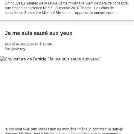
Un nouveau numéro de la revue 3ème millénaire vient de paraitre consacré
aux état de conscience N° 97 - Automne 2010 Thème : Les états de
conscience Sommaire Michael Siciliano : L'appel de la conscience :
sommes-nous en vie ou en survie ? Patricia Montaud...
Je me suis sauté aux yeux
Publié le 26/12/2014 à 19:06
Par
josleroy
"Comment ai-je pris possession de mon être intérieur, comment le suis-je
devenu ? Et bien, tout à fait de la façon dont on découvre le personnage