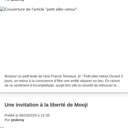
Bonjour un petit texte de l'ami Franck Terreaux. jlr " Petit aller-retour Durant 3
jours, un retour à la conscience d’être une entité séparer eu lieu. En raison
de ce sentiment d’incomplétude, surgit très vite la volonté de retrouver le
chemin. Je me...
Une invitation à la liberté de Mooji
Publié le 08/10/2020 à 12:30
Par
josleroy