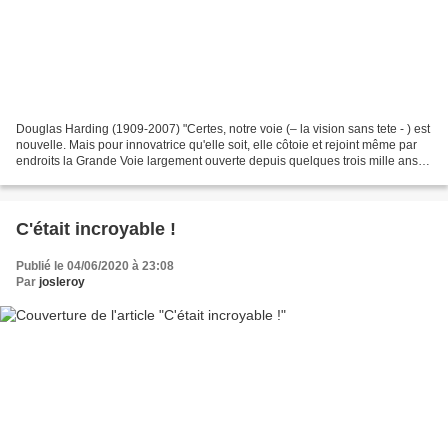
Douglas Harding (1909-2007) "Certes, notre voie (– la vision sans tete - ) est
nouvelle. Mais pour innovatrice qu'elle soit, elle côtoie et rejoint même par
endroits la Grande Voie largement ouverte depuis quelques trois mille ans
grâce à laquelle d'innombrables...
C'était incroyable !
Publié le 04/06/2020 à 23:08
Par
josleroy