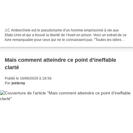
J.C Amberchele est le pseudonyme d’un homme emprisonné à vie aux
Etats-Unis et qui a trouvé la liberté de l’éveil en prison. Voici un extrait de ce
livre remarquable pour ceux qui ne le connaissent pas. "Toutes les idées
que j'avais sur la manière dont...
Mais comment atteindre ce point d’ineffable
clarté
Publié le 16/06/2020 à 18:56
Par
josleroy