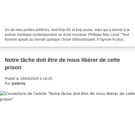
Un de mes poètes préférés, mort trop tôt, et trop jeune, mais qui a donné à la
poésie mystique contemporaine un éclat nouveau: Philippe Mac Leod: "Tout
homme ajoute au monde quelque chose d'étourdissant. Il l'ignore le plus
souvent, et ne sait rien du...
Notre tâche doit être de nous libérer de cette
prison
Publié le 19/04/2020 à 18:25
Par
josleroy