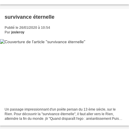
entendez si quelque chose...
survivance éternelle
Publié le 26/01/2020 à 10:54
Par
josleroy
Un passage impressionnant d'un poète persan du 13 ème siècle, sur le
Rien. Pour découvrir la "survivance éternelle", il faut aller vers le Rien,
atteindre la fin du monde. jlr "Quand disparaît l'ego : anéantissement Puis
quand le néant même dépasse le...