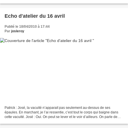
perdu de vue que nous habitons cette...
Echo d'atelier du 16 avril
Publié le 18/04/2010 à 17:44
Par
josleroy
Patrick : José, la vacuité n’apparait pas seulement au-dessus de ses
épaules. En marchant, je l’ai ressentie, c’est tout le corps qui baigne dans
cette vacuité. José : Oui. On peut se lever et le voir d’ailleurs. On parle de
vision sans tete, mais là,...