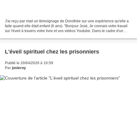
J'ai reçu par mail un témoignage de Dorothée sur une expérience qu'elle a
faite quand elle était enfant (6 ans). "Bonjour José, Je connais votre travail
sur l'éveil à travers votre livre et vos vidéos Youtube. Dans le cadre d'un
travail d'écriture (confinement...
L'éveil spirituel chez les prisonniers
Publié le 20/04/2020 à 10:59
Par
josleroy