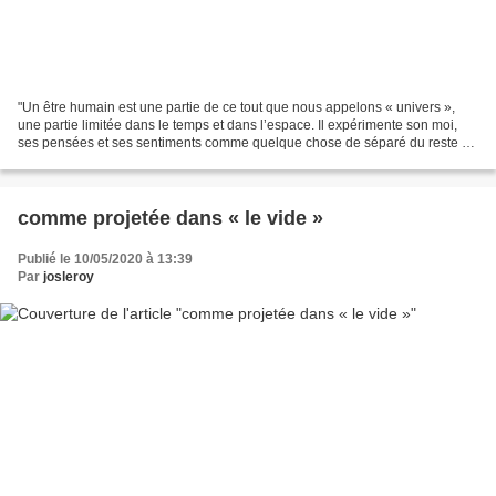
"Un être humain est une partie de ce tout que nous appelons « univers »,
une partie limitée dans le temps et dans l’espace. Il expérimente son moi,
ses pensées et ses sentiments comme quelque chose de séparé du reste –
un genre d’illusion d’optique de...
comme projetée dans « le vide »
Publié le 10/05/2020 à 13:39
Par
josleroy