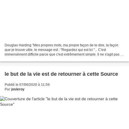
Douglas Harding "Mes propres mots, ma propre façon de le dire, la façon
que je trouve utile, le message est : "Regardez qui est Ici "... C'est
immensément difficile parce que c'est extrêmement simple. Il ne s'agit pas de
se mettre dans un état d'esprit...
le but de la vie est de retourner à cette Source
Publié le 07/06/2020 à 11:56
Par
josleroy