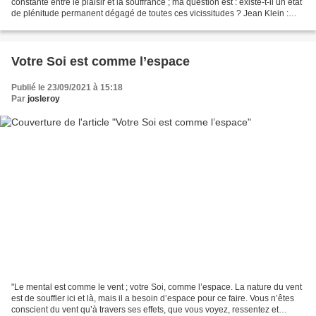
constante entre le plaisir et la souffrance ; ma question est : existe-t-il un état
de plénitude permanent dégagé de toutes ces vicissitudes ? Jean Klein :
Vous êtes cette...
Votre Soi est comme l’espace
Publié le 23/09/2021 à 15:18
Par
josleroy
"Le mental est comme le vent ; votre Soi, comme l’espace. La nature du vent
est de souffler ici et là, mais il a besoin d’espace pour ce faire. Vous n’êtes
conscient du vent qu’à travers ses effets, que vous voyez, ressentez et