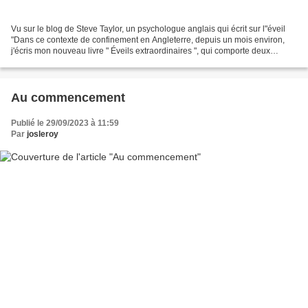
Vu sur le blog de Steve Taylor, un psychologue anglais qui écrit sur l"éveil
"Dans ce contexte de confinement en Angleterre, depuis un mois environ,
j'écris mon nouveau livre " Éveils extraordinaires ", qui comporte deux
chapitres sur les éveils spirituels...
Au commencement
Publié le 29/09/2023 à 11:59
Par
josleroy