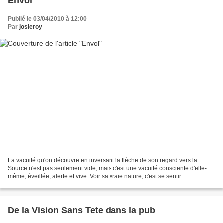
Envol
Publié le 03/04/2010 à 12:00
Par
josleroy
La vacuité qu'on découvre en inversant la flèche de son regard vers la
Source n'est pas seulement vide, mais c'est une vacuité consciente d'elle-
même, éveillée, alerte et vive. Voir sa vraie nature, c'est se sentir
intensément vivant et présent au monde....
De la Vision Sans Tete dans la pub