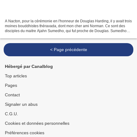
A Nacton, pour la cérémonie en l'honneur de Douglas Harding, il y avait trois
moines bouddhistes théravada, dont mon cher ami Norman. Ce sont des
disciples du maitre Ajahn Sumedho, qui fut proche de Douglas. Sumedho
est l'abbé du monastère d'Amaravati...
< Page précédente
Hébergé par Canalblog
Top articles
Pages
Contact
Signaler un abus
C.G.U.
Cookies et données personnelles
Préférences cookies