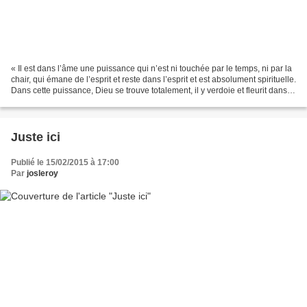
« Il est dans l’âme une puissance qui n’est ni touchée par le temps, ni par la
chair, qui émane de l’esprit et reste dans l’esprit et est absolument spirituelle.
Dans cette puissance, Dieu se trouve totalement, il y verdoie et fleurit dans
toute la joie...
Juste ici
Publié le 15/02/2015 à 17:00
Par
josleroy