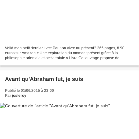
Voilà mon petit dernier livre: Peut-on vivre au présent? 265 pages, 8.90
euros sur Amazon « Une exploration du moment présent grâce à la
philosophie orientale et occidentale » Livre Cet ouvrage propose de
répondre à la problématique suivante : peut-on...
Avant qu'Abraham fut, je suis
Publié le 01/06/2015 à 23:00
Par
josleroy