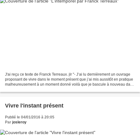
J'ai reçu ce texte de Franck Terreaux. jlr "- J’ai lu dernièrement un ouvrage
proposant de vivre dans le moment présent que j’ai mis aussitôt en pratique
malheureusement à un moment donné voilà que je bascule à nouveau dans
le temps. - Comment ? Ici là...
Vivre l'instant présent
Publié le 04/01/2016 à 20:05
Par
josleroy