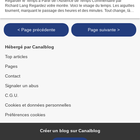
Regarder le Temps à Partir de l'Absence de Temps Commentaire par
Richard Lang Regardez votre montre. Voici le visage du temps. Les aiguilles
tournent, marquant le passage des heures et des minutes. Tout change, là-
bas. Tournez le regard vers vous – ici,...
< Page précédente
Page suivante >
Hébergé par Canalblog
Top articles
Pages
Contact
Signaler un abus
C.G.U.
Cookies et données personnelles
Préférences cookies
Créer un blog sur Canalblog