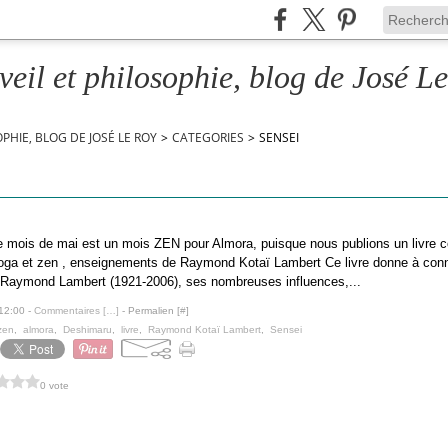
veil et philosophie, blog de José L
OPHIE, BLOG DE JOSÉ LE ROY
>
CATEGORIES
>
SENSEI
e mois de mai est un mois ZEN pour Almora, puisque nous publions un livre c
oga et zen , enseignements de Raymond Kotaï Lambert Ce livre donne à conna
 Raymond Lambert (1921-2006), ses nombreuses influences,...
 12:00 -
Commentaires [
…
]
- Permalien [
#
]
zen
,
almora
,
Deshimaru
,
livre
,
Raymond Kotaï Lambert
,
Sensei
0 vote