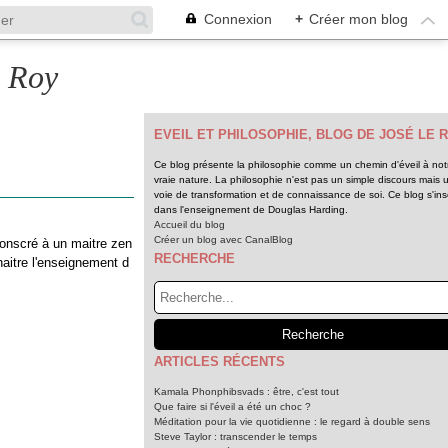
Connexion
+
Créer mon blog
e Roy
EVEIL ET PHILOSOPHIE, BLOG DE JOSÉ LE 
Ce blog présente la philosophie comme un chemin d'éveil à not
vraie nature. La philosophie n'est pas un simple discours mais 
voie de transformation et de connaissance de soi. Ce blog s'insc
dans l'enseignement de Douglas Harding.
Accueil du blog
Créer un blog avec CanalBlog
onscré à un maitre zen
RECHERCHE
itre l'enseignement d
ARTICLES RÉCENTS
Kamala Phonphibsvads : être, c'est tout
Que faire si l'éveil a été un choc ?
Méditation pour la vie quotidienne : le regard à double sens
Steve Taylor : transcender le temps