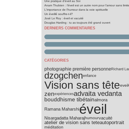
Une pratique d'éveil au Soi
Anam Thubten : l'éveil est un autre nom pour l'amour sans limit
L'importance de l'humour dans la voie spirituelle
Un éveillé souffre-t-il?
José Le Roy : éveil et vacuité
Douglas Harding : tu as toujours été grand ouvert
DERNIERS COMMENTAIRES
CATÉGORIES
photographie première personne
Richard La
dzogchen
enfance
Vision sans tête
eveil
advaita vedanta
zen
expériences
bouddhisme tibétain
almora
éveil
Ramana Maharshi
Nisargadatta Maharaj
vacuité
humour
atelier de vision sans tete
autoportrait
méditation