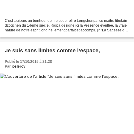
C'est toujours un bonheur de lire et de relire Longchenpa, ce maitre tibétain
dzogchen du 14ème siècle. Rigpa désigne ici la Présence éveillée, la vraie
nature de notre esprit, originellement parfait et accompli. jlr "La Sagesse de
rigpa, vide et lumineuse,...
Je suis sans limites comme l’espace,
Publié le 17/10/2015 à 21:28
Par
josleroy