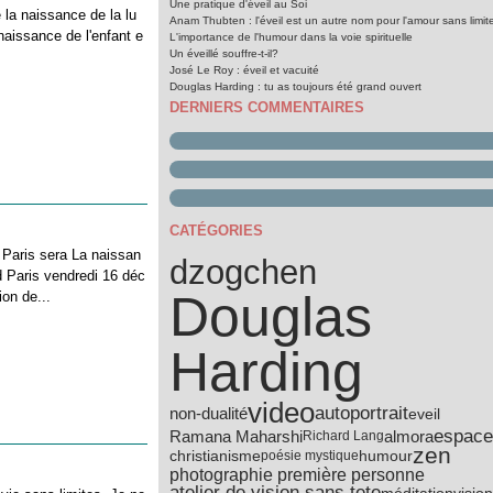
Une pratique d'éveil au Soi
la naissance de la lu
Anam Thubten : l'éveil est un autre nom pour l'amour sans limit
naissance de l'enfant e
L'importance de l'humour dans la voie spirituelle
Un éveillé souffre-t-il?
José Le Roy : éveil et vacuité
Douglas Harding : tu as toujours été grand ouvert
DERNIERS COMMENTAIRES
CATÉGORIES
à Paris sera La naissan
dzogchen
d Paris vendredi 16 déc
Douglas
on de...
Harding
video
autoportrait
non-dualité
eveil
espace
Ramana Maharshi
almora
Richard Lang
zen
christianisme
humour
poésie mystique
photographie première personne
atelier de vision sans tete
méditation
vision