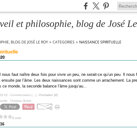
veil et philosophie, blog de José L
OPHIE, BLOG DE JOSÉ LE ROY
>
CATEGORIES
>
NAISSANCE SPIRITUELLE
rituelle
020
Il nous faut naître deux fois pour vivre un peu, ne serait-ce qu’un peu. Il nous f
t ensuite par l’âme. Les deux naissances sont comme un arrachement. La prem
s ce monde, la seconde balance l’âme jusqu’au...
 22:12 -
Commentaires [
…
]
- Permalien [
#
]
tuelle
,
Christian Bobin
0 vote
16