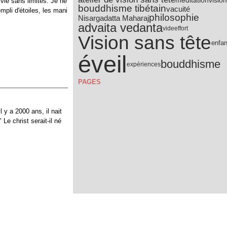
 vie sans limites. Je ne
bouddhisme tibétain
vacuité
mpli d'étoiles, les mani
philosophie
Nisargadatta Maharaj
advaita vedanta
vide
effort
Vision sans tête
enfa
éveil
bouddhisme
expériences
PAGES
 y a 2000 ans, il nait
Le christ serait-il né