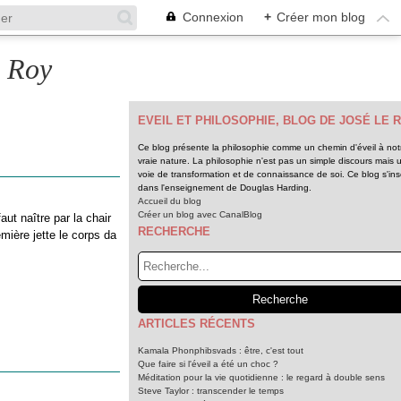
Connexion
+
Créer mon blog
e Roy
EVEIL ET PHILOSOPHIE, BLOG DE JOSÉ LE 
Ce blog présente la philosophie comme un chemin d'éveil à not
vraie nature. La philosophie n'est pas un simple discours mais 
voie de transformation et de connaissance de soi. Ce blog s'insc
dans l'enseignement de Douglas Harding.
Accueil du blog
Créer un blog avec CanalBlog
aut naître par la chair
RECHERCHE
ière jette le corps da
ARTICLES RÉCENTS
Kamala Phonphibsvads : être, c'est tout
Que faire si l'éveil a été un choc ?
Méditation pour la vie quotidienne : le regard à double sens
Steve Taylor : transcender le temps