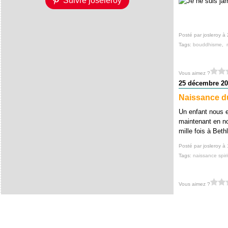
Suivre joseleroy
Posté par josleroy à
Tags:
bouddhisme
,
Vous aimez ?
25 décembre 20
Naissance du
Un enfant nous es
maintenant en nou
mille fois à Beth
Posté par josleroy à
Tags:
naissance spiri
Vous aimez ?