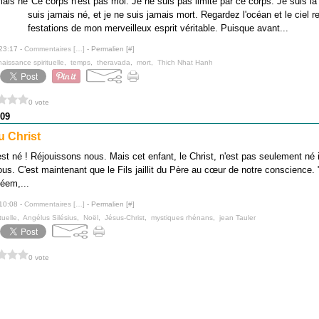
"Ce corps n'est pas moi. Je ne suis pas limité par ce corps. Je suis la
suis jamais né, et je ne suis jamais mort. Regardez l'océan et le ciel re
festations de mon merveilleux esprit véritable. Puisque avant...
 23:17 -
Commentaires [
…
]
- Permalien [
#
]
naissance spirituelle
,
temps
,
theravada
,
mort
,
Thich Nhat Hanh
0 vote
09
 Christ
t né ! Réjouissons nous. Mais cet enfant, le Christ, n'est pas seulement né il
s. C'est maintenant que le Fils jaillit du Père au cœur de notre conscience. " 
léem,...
 10:08 -
Commentaires [
…
]
- Permalien [
#
]
tuelle
,
Angélus Silésius
,
Noël
,
Jésus-Christ
,
mystiques rhénans
,
jean Tauler
0 vote