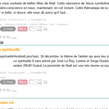
e vous souhaite de belles fêtes de Noël. Cette naissance de Jésus symbolise 
ière-conscience en nous, maintenant, en cet instant. Cette thématique de la 
t si belle, si douce; elle nous dit aussi qu'il faut...
 18:24 -
Commentaires [
…
]
- Permalien [
#
]
ng
,
naissance spirituelle
,
Angélus Silésius
,
Noël
,
naissance
0 vote
16
spirituelle
Vendredi prochain, 16 décembre, le thème de l'atelier qui aura lieu 
ce spirituelle Il sera animé par José Le Roy, Lorène et Serge Duran
embre 20h30 Gratuit La proximité de Noël est une très bonne occasi
 18:45 -
Commentaires [
…
]
- Permalien [
#
]
tuelle
0 vote
amais né