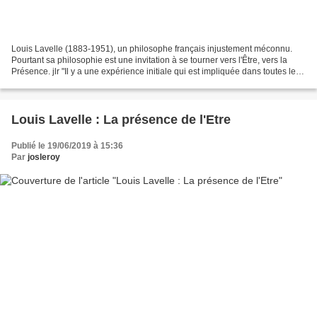
Louis Lavelle (1883-1951), un philosophe français injustement méconnu.
Pourtant sa philosophie est une invitation à se tourner vers l'Être, vers la
Présence. jlr "Il y a une expérience initiale qui est impliquée dans toutes les
autres et qui donne à chacune...
Louis Lavelle : La présence de l'Etre
Publié le 19/06/2019 à 15:36
Par
josleroy