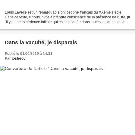
Louis Lavelle est un remarquable philosophe français du XXème siècle.
Dans ce texte, il nous invite à prendre conscience de la présence de l'Être. jlr
"Il y a une expérience initiale qui est impliquée dans toutes les autres et qui
donne à chacune d’elles...
Dans la vacuité, je disparais
Publié le 01/06/2019 à 14:31
Par
josleroy