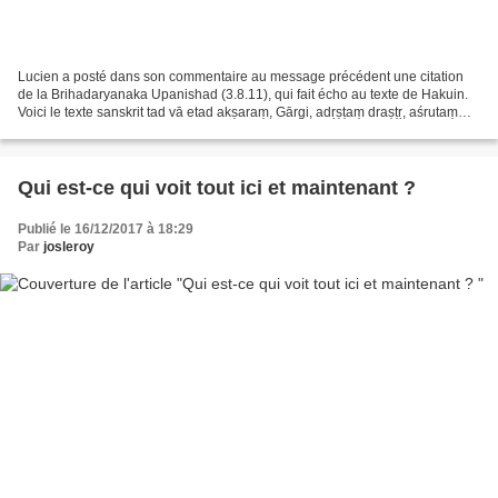
Lucien a posté dans son commentaire au message précédent une citation
de la Brihadaryanaka Upanishad (3.8.11), qui fait écho au texte de Hakuin.
Voici le texte sanskrit tad vā etad akṣaraṃ, Gārgi, adṛṣṭaṃ draṣṭṛ, aśrutaṃ
śrotṛ, amataṃ mantṛ avij ñ ataṃ...
Qui est-ce qui voit tout ici et maintenant ?
Publié le 16/12/2017 à 18:29
Par
josleroy