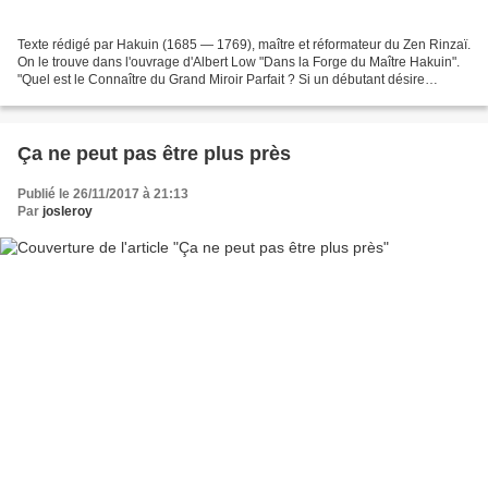
Texte rédigé par Hakuin (1685 — 1769), maître et réformateur du Zen Rinzaï.
On le trouve dans l'ouvrage d'Albert Low "Dans la Forge du Maître Hakuin".
"Quel est le Connaître du Grand Miroir Parfait ? Si un débutant désire
pénétrer cette "grande affaire",...
Ça ne peut pas être plus près
Publié le 26/11/2017 à 21:13
Par
josleroy