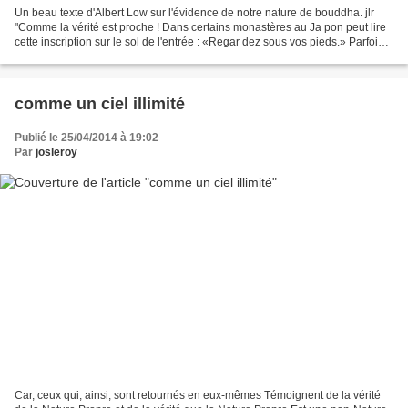
Un beau texte d'Albert Low sur l'évidence de notre nature de bouddha. jlr
"Comme la vérité est proche ! Dans certains monastères au Ja pon peut lire
cette inscription sur le sol de l'entrée : «Regar dez sous vos pieds.» Parfois
on dit : « C'est juste...
comme un ciel illimité
Publié le 25/04/2014 à 19:02
Par
josleroy
Car, ceux qui, ainsi, sont retournés en eux-mêmes Témoignent de la vérité