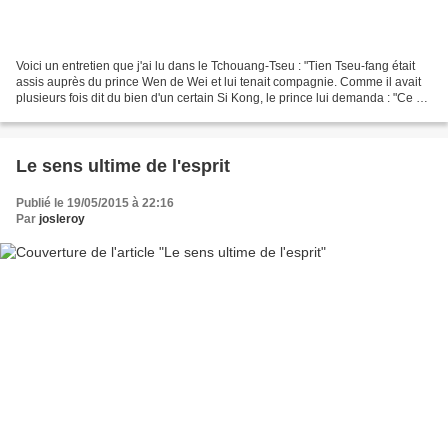
Voici un entretien que j'ai lu dans le Tchouang-Tseu : "Tien Tseu-fang était
assis auprès du prince Wen de Wei et lui tenait compagnie. Comme il avait
plusieurs fois dit du bien d'un certain Si Kong, le prince lui demanda : "Ce Si
Kong est-il ton maître...
Le sens ultime de l'esprit
Publié le 19/05/2015 à 22:16
Par
josleroy