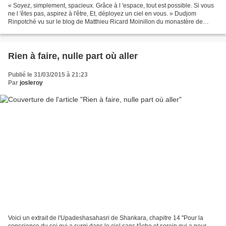
« Soyez, simplement, spacieux. Grâce à l 'espace, tout est possible. Si vous
ne l 'êtes pas, aspirez à l'être, Et, déployez un ciel en vous. » Dudjom
Rinpotché vu sur le blog de Matthieu Ricard Moinillon du monastère de
Shéchèn (Tibet oriental, 2002),...
Rien à faire, nulle part où aller
Publié le 31/03/2015 à 21:23
Par
josleroy
Voici un extrait de l'Upadeshasahasri de Shankara, chapitre 14 "Pour la
conscience du soi qui a surgi dans le ciel sans tâche et serein qui a pour