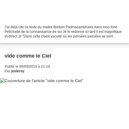
J'ai déjà cité ce texte du maitre tibétain Padmasambhava dans mon livre
Petit traité de la connaissance de soi Je le redonne ici tant il est magnifique
et direct. jlr "Dans cette claire vacuité où les pensées passées se sont
évanouies sans trace aucune,...
vide comme le Ciel
Publié le 06/09/2015 à 21:18
Par
josleroy