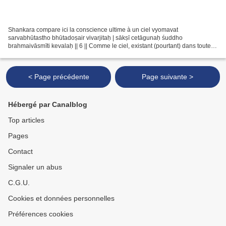
Shankara compare ici la conscience ultime à un ciel vyomavat
sarvabhūtastho bhūtadoṣair vivarjitaḥ | sākṣī cetāgunaḥ śuddho
brahmaivāsmīti kevalaḥ || 6 || Comme le ciel, existant (pourtant) dans toutes
les créatures, libre des défauts des créatures Je...
< Page précédente
Page suivante >
Hébergé par Canalblog
Top articles
Pages
Contact
Signaler un abus
C.G.U.
Cookies et données personnelles
Préférences cookies