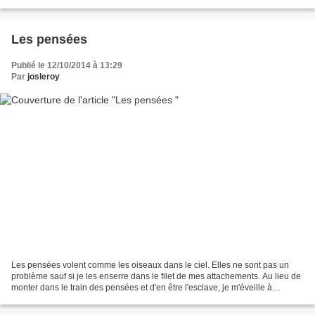
la vacuité de la source...
Les pensées
Publié le 12/10/2014 à 13:29
Par
josleroy
Les pensées volent comme les oiseaux dans le ciel. Elles ne sont pas un
problème sauf si je les enserre dans le filet de mes attachements. Au lieu de
monter dans le train des pensées et d'en être l'esclave, je m'éveille à
l'espace clair de la conscience...