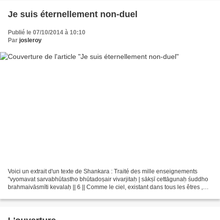
Je suis éternellement non-duel
Publié le 07/10/2014 à 10:10
Par
josleroy
Voici un extrait d'un texte de Shankara : Traité des mille enseignements
"vyomavat sarvabhūtastho bhūtadoṣair vivarjitaḥ | sākṣī cettāgunaḥ śuddho
brahmaivāsmīti kevalaḥ || 6 || Comme le ciel, existant dans tous les êtres ,
libre des défauts des êtres...