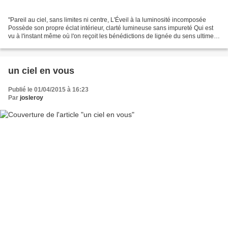
"Pareil au ciel, sans limites ni centre, L'Éveil à la luminosité incomposée
Possède son propre éclat intérieur, clarté lumineuse sans impureté Qui est
vu à l'instant même où l'on reçoit les bénédictions de lignée du sens ultime.
Quand on décide fermement...
un ciel en vous
Publié le 01/04/2015 à 16:23
Par
josleroy