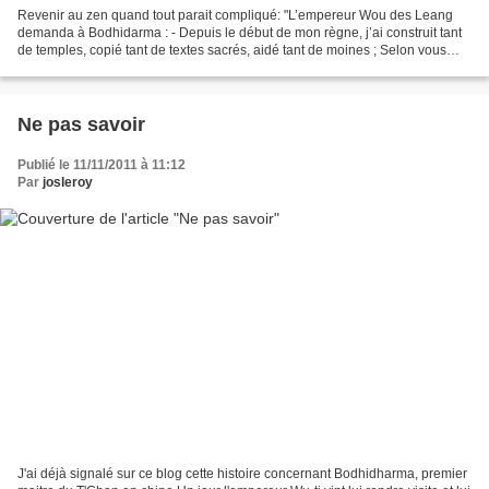
Revenir au zen quand tout parait compliqué: "L’empereur Wou des Leang
demanda à Bodhidarma : - Depuis le début de mon règne, j’ai construit tant
de temples, copié tant de textes sacrés, aidé tant de moines ; Selon vous
quel est mon mérite ? - Aucun mérite...
Ne pas savoir
Publié le 11/11/2011 à 11:12
Par
josleroy
J'ai déjà signalé sur ce blog cette histoire concernant Bodhidharma, premier