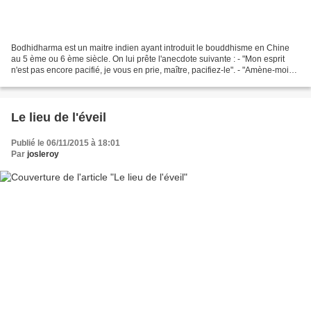
Bodhidharma est un maitre indien ayant introduit le bouddhisme en Chine
au 5 ème ou 6 ème siècle. On lui prête l'anecdote suivante : - "Mon esprit
n'est pas encore pacifié, je vous en prie, maître, pacifiez-le". - "Amène-moi
ton esprit et je le pacifierais"...
Le lieu de l'éveil
Publié le 06/11/2015 à 18:01
Par
josleroy