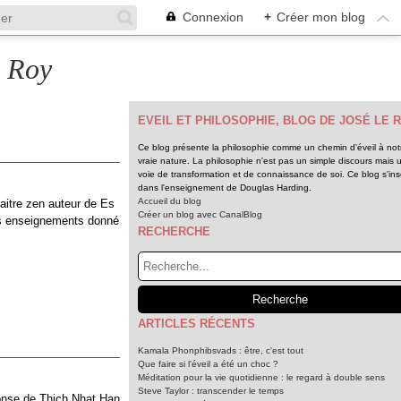
Connexion
+
Créer mon blog
e Roy
EVEIL ET PHILOSOPHIE, BLOG DE JOSÉ LE 
Ce blog présente la philosophie comme un chemin d'éveil à not
vraie nature. La philosophie n'est pas un simple discours mais 
voie de transformation et de connaissance de soi. Ce blog s'insc
dans l'enseignement de Douglas Harding.
Accueil du blog
aitre zen auteur de Es
Créer un blog avec CanalBlog
des enseignements donné
RECHERCHE
ARTICLES RÉCENTS
Kamala Phonphibsvads : être, c'est tout
Que faire si l'éveil a été un choc ?
Méditation pour la vie quotidienne : le regard à double sens
Steve Taylor : transcender le temps
onse de Thich Nhat Han