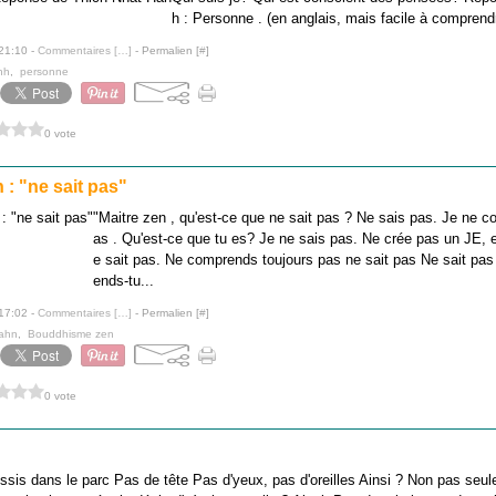
h : Personne . (en anglais, mais facile à comprend
 21:10 -
Commentaires [
…
]
- Permalien [
#
]
nh
,
personne
0 vote
 : "ne sait pas"
"Maitre zen , qu'est-ce que ne sait pas ? Ne sais pas. Je ne 
as . Qu'est-ce que tu es? Je ne sais pas. Ne crée pas un JE, 
e sait pas. Ne comprends toujours pas ne sait pas Ne sait pas
ends-tu...
 17:02 -
Commentaires [
…
]
- Permalien [
#
]
ahn
,
Bouddhisme zen
0 vote
ssis dans le parc Pas de tête Pas d'yeux, pas d'oreilles Ainsi ? Non pas seule