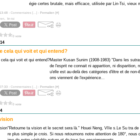
égie certes brutale, mais efficace, utilisée par Lin-Tsi, vieux 
 13:48 -
Commentaires [
…
]
- Permalien [
#
]
zen
,
lin-tsi
0 vote
14
 cela qui voit et qui entend?
Master Kusan Sunim (1908-1983) "Dans les sutras
de l'esprit ne connait ni apparition, ni disparition, 
u'elle est au-delà des catégories d'être et de non-ê
ons viennent de l'expérience...
 07:33 -
Commentaires [
…
]
- Permalien [
#
]
0 vote
4
vision
"Retourne ta vision et le secret sera là." Houei Neng, VIIe s.Le Su tra de
re plus simple je crois. Si nous retournons notre attention de 180°, nous 
ime de notre véritable nature et de tous les enseignements....