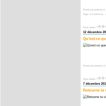
Posté par josleroy à
Tags:
bouddhisme
,
Vous aimez ?
12 décembre 20
Qu'est-ce que
Posté par josleroy à
Vous aimez ?
7 décembre 201
Retourne ta 