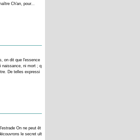
maître Ch'an, pour...
, on dit que l'essence
ni naissance, ni mort ; q
tre. De telles expressi
 l'estrade On ne peut êt
découvrons le secret ult