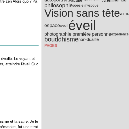
vacuité
humour
Richard Lang
itre zen Alors quoi? Pa
philosophie
poésie mystique
Vision sans tête
almo
éveil
espace
eveil
photographie première personne
expérience
bouddhisme
non-dualité
PAGES
 éveillé. Le voyant et
s, atteindre l'éveil Quo
sme et la satire. Je le
ématoire, fut une strat