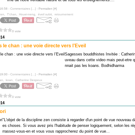
 16:58 -
Commentaires [
…
]
- Permalien [
#
]
zen
,
T'chan
,
Houei-neng
,
éveil subit
,
retournement
0 vote
014
le chan : une voie directe vers l’Eveil
Sagesses bouddhistes Invitée : Cather
uveau dans cette video mais peut-etre 
nnait pas les koans. Bodhidharma
 19:00 -
Commentaires [
…
]
- Permalien [
#
]
an
,
koan
,
Catherine Despeux
0 vote
014
ori
"L'objet de la discipline zen consiste à regarder d'un point de vue nouveau
es choses. Si vous avez pris l'habitude de penser logiquement, selon les r
rrassez-vous-en et vous vous rapprocherez du point de vue...