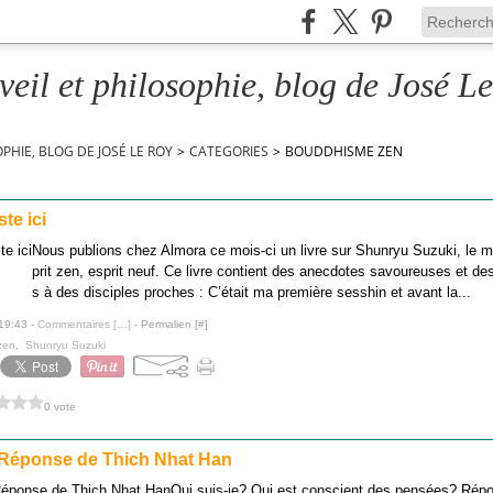
veil et philosophie, blog de José L
OPHIE, BLOG DE JOSÉ LE ROY
>
CATEGORIES
>
BOUDDHISME ZEN
te ici
Nous publions chez Almora ce mois-ci un livre sur Shunryu Suzuki, le m
prit zen, esprit neuf. Ce livre contient des anecdotes savoureuses et 
s à des disciples proches : C’était ma première sesshin et avant la...
 19:43 -
Commentaires [
…
]
- Permalien [
#
]
zen
,
Shunryu Suzuki
0 vote
 Réponse de Thich Nhat Han
Qui suis-je? Qui est conscient des pensées? Rép