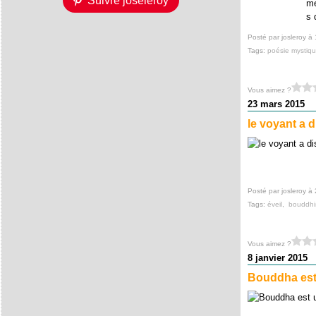
Suivre joseleroy
me
s 
Posté par josleroy à
Tags:
poésie mystiq
Vous aimez ?
23 mars 2015
le voyant a 
Posté par josleroy à
Tags:
éveil
,
bouddh
Vous aimez ?
8 janvier 2015
Bouddha est 