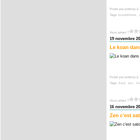
Posté par josleroy à
Tags:
bouddhisme
,
Vous aimez ?
19 novembre 2
Le koan dans 
Posté par josleroy à
Tags:
éveil
,
zen
,
ch
Vous aimez ?
16 novembre 2
Zen c'est sat