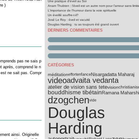
Une pratique d'éveil au Soi
re )
Anam Thubten : l'éveil est un autre nom pour l'amour sans limit
L'importance de l'humour dans la voie spirituelle
Un éveillé souffre-t-il?
José Le Roy : éveil et vacuité
Douglas Harding : tu as toujours été grand ouvert
DERNIERS COMMENTAIRES
comprends pas ne sais p
CATÉGORIES
et après, comprend le n
 est ne sait pas. Compr
Nisargadatta Maharaj
méditation
effort
enfance
video
advaita vedanta
atelier de vision sans tete
vision
christiani
bouddhisme tibétain
Ramana Maharsh
dzogchen
vide
Douglas
Harding
ment ainsi. Originelle
zen
autoportrait