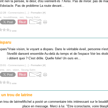
nt rien la pensée, le désir, d'où viennent-ils ? Ainsi. Pas de miroir. pas de ma
d'obstacle. Pas de problème La route devant...
 12:28 -
Commentaires [
…
]
- Permalien [
#
]
ue
,
bouddhisme
,
zen
,
Seung Sahn
0 vote
disparu
"Vraie vision, le voyant a disparu. Dans le véritable éveil, personne n'est
l'éveillé dansent ensemble Au-delà du temps et de l'espace Voir les étoile
i obtient quoi ? C'est drôle. Quelle folie! Un ours en...
 23:01 -
Commentaires [
…
]
- Permalien [
#
]
isme
,
zen
,
vision
,
Seung Sahn
0 vote
un trou de latrine
Michel a posté un commentaire très intéressant sur le bouddhi
place en message. Merci à lui. "Etre iconoclaste, voire blasph