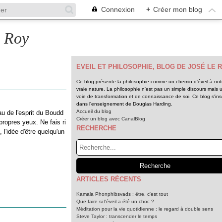
Connexion
+
Créer mon blog
e Roy
EVEIL ET PHILOSOPHIE, BLOG DE JOSÉ LE 
Ce blog présente la philosophie comme un chemin d'éveil à not
vraie nature. La philosophie n'est pas un simple discours mais 
voie de transformation et de connaissance de soi. Ce blog s'insc
dans l'enseignement de Douglas Harding.
Accueil du blog
au de l'esprit du Boudd
Créer un blog avec CanalBlog
propres yeux. Ne fais ri
RECHERCHE
 l'idée d'être quelqu'un
ARTICLES RÉCENTS
Kamala Phonphibsvads : être, c'est tout
Que faire si l'éveil a été un choc ?
Méditation pour la vie quotidienne : le regard à double sens
Steve Taylor : transcender le temps