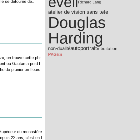
éveil
lle se détourne de...
Richard Lang
atelier de vision sans tete
Douglas
Harding
autoportrait
non-dualité
méditation
PAGES
o, on trouve cette phr
ent où Gautama perd l
he de prunier en fleurs
 Supérieur du monastère
puis 22 ans, c'est en l