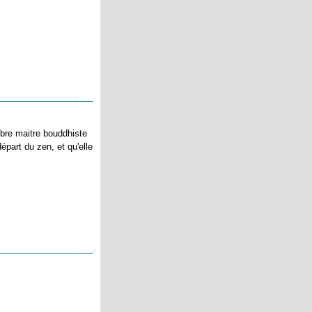
èbre maitre bouddhiste
épart du zen, et qu'elle