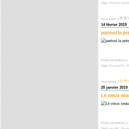
Tags:
Shunryu Suzuk
Vous aimez ?
14 février 2019
partout la pr
Posté par josleroy à 
Tags:
Houang-Po
,
B
Vous aimez ?
20 janvier 2019
Le vieux sea
Posté par josleroy à
Tags:
vacuité
,
Boud