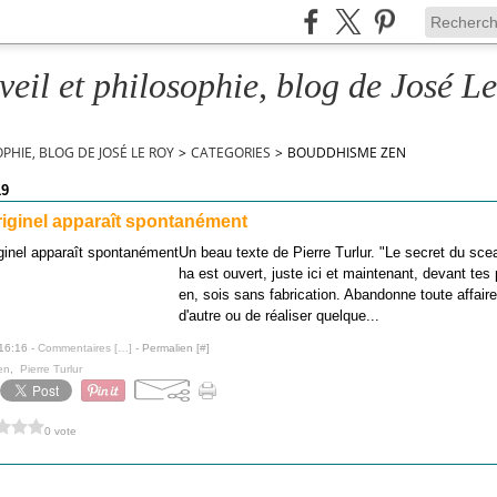
veil et philosophie, blog de José L
OPHIE, BLOG DE JOSÉ LE ROY
>
CATEGORIES
>
BOUDDHISME ZEN
19
riginel apparaît spontanément
Un beau texte de Pierre Turlur. "Le secret du sce
ha est ouvert, juste ici et maintenant, devant tes 
en, sois sans fabrication. Abandonne toute affaire,
d'autre ou de réaliser quelque...
 16:16 -
Commentaires [
…
]
- Permalien [
#
]
en
,
Pierre Turlur
0 vote