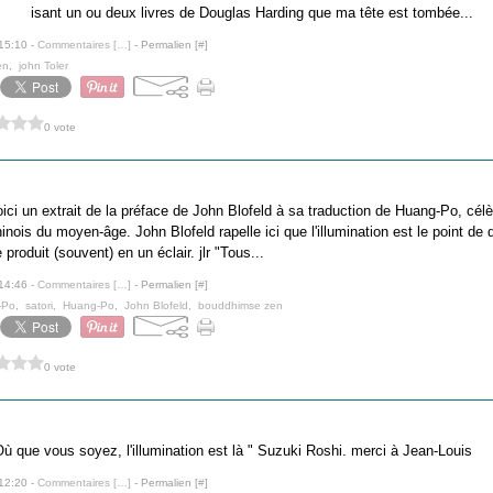
isant un ou deux livres de Douglas Harding que ma tête est tombée...
 15:10 -
Commentaires [
…
]
- Permalien [
#
]
en
,
john Toler
0 vote
ici un extrait de la préface de John Blofeld à sa traduction de Huang-Po, cél
inois du moyen-âge. John Blofeld rapelle ici que l'illumination est le point de d
 produit (souvent) en un éclair. jlr "Tous...
 14:46 -
Commentaires [
…
]
- Permalien [
#
]
-Po
,
satori
,
Huang-Po
,
John Blofeld
,
bouddhimse zen
0 vote
Où que vous soyez, l'illumination est là " Suzuki Roshi. merci à Jean-Louis
 12:20 -
Commentaires [
…
]
- Permalien [
#
]