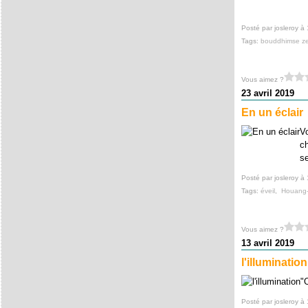
Posté par josleroy à
Tags:
bouddhimse z
Vous aimez ?
23 avril 2019
En un éclair
Vo
ch
se
Posté par josleroy à
Tags:
éveil
,
Houang
Vous aimez ?
13 avril 2019
l'illumination
"
Posté par josleroy à