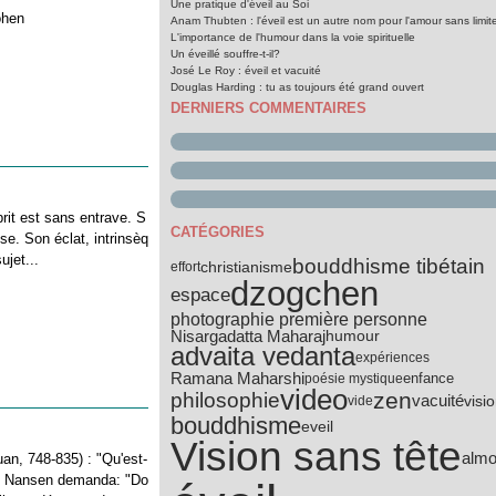
Une pratique d'éveil au Soi
ohen
Anam Thubten : l'éveil est un autre nom pour l'amour sans limit
L'importance de l'humour dans la voie spirituelle
Un éveillé souffre-t-il?
José Le Roy : éveil et vacuité
Douglas Harding : tu as toujours été grand ouvert
DERNIERS COMMENTAIRES
prit est sans entrave. S
CATÉGORIES
se. Son éclat, intrinsèq
ujet...
bouddhisme tibétain
christianisme
effort
dzogchen
espace
photographie première personne
Nisargadatta Maharaj
humour
advaita vedanta
expériences
Ramana Maharshi
poésie mystique
enfance
video
zen
philosophie
vacuité
visi
vide
bouddhisme
eveil
Vision sans tête
almo
n, 748-835) : "Qu'est-
e." Nansen demanda: "Do