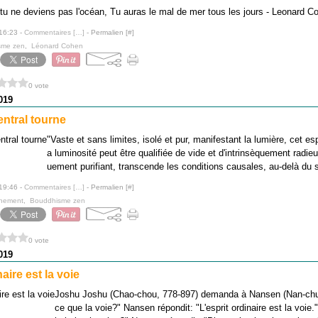
 tu ne deviens pas l'océan, Tu auras le mal de mer tous les jours - Leonard C
 16:23 -
Commentaires [
…
]
- Permalien [
#
]
sme zen
,
Léonard Cohen
0 vote
019
central tourne
"Vaste et sans limites, isolé et pur, manifestant la lumière, cet es
a luminosité peut être qualifiée de vide et d'intrinsèquement radieu
uement purifiant, transcende les conditions causales, au-delà du s
 19:46 -
Commentaires [
…
]
- Permalien [
#
]
rnement
,
Bouddhisme zen
0 vote
019
naire est la voie
Joshu Joshu (Chao-chou, 778-897) demanda à Nansen (Nan-chua
ce que la voie?" Nansen répondit: "L'esprit ordinaire est la voi