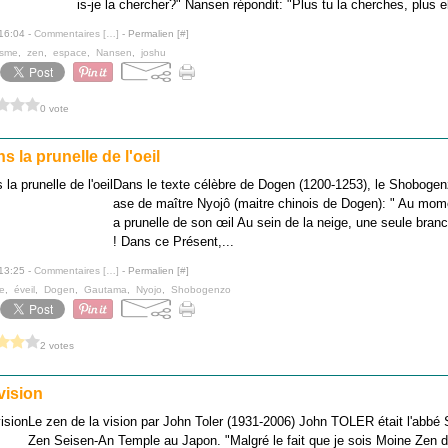
is-je la chercher?" Nansen répondit: "Plus tu la cherches, plus e
 16:04 -
Commentaires [
…
]
- Permalien [
#
]
isme
,
zen
,
espace
,
Nansen
,
joshu
0 vote
 la prunelle de l'oeil
Dans le texte célèbre de Dogen (1200-1253), le Shobogenz
ase de maître Nyojô (maitre chinois de Dogen): " Au mom
a prunelle de son œil Au sein de la neige, une seule branc
! Dans ce Présent,...
 13:25 -
Commentaires [
…
]
- Permalien [
#
]
e
,
éveil
,
Dogen
,
Gautama
,
Nyojo
,
Shobogenzo
2 votes
vision
Le zen de la vision par John Toler (1931-2006) John TOLER était l'abbé
Zen Seisen-An Temple au Japon. "Malgré le fait que je sois Moine Zen de