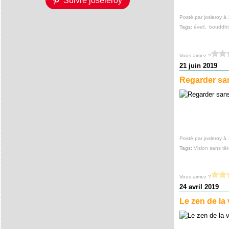
Suivre joseleroy
Posté par josleroy à
Tags:
éveil
,
bouddh
Vous aimez ?
21 juin 2019
Regarder sans
Posté par josleroy à
Tags:
Vision sans têt
Vous aimez ?
24 avril 2019
Le zen de la 