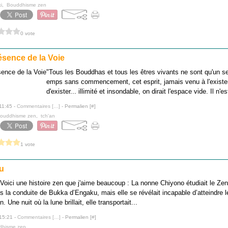
i
,
Bouddhisme zen
0 vote
ésence de la Voie
"Tous les Bouddhas et tous les êtres vivants ne sont qu'un se
emps sans commencement, cet esprit, jamais venu à l'existe
d'exister... illimité et insondable, on dirait l'espace vide. Il n'e
11:45 -
Commentaires [
…
]
- Permalien [
#
]
ouddhisme zen
,
tch'an
1 vote
u
Voici une histoire zen que j'aime beaucoup : La nonne Chiyono étudiait le Z
s la conduite de Bukka d’Engaku, mais elle se révélait incapable d’atteindre le
n. Une nuit où la lune brillait, elle transportait...
 15:21 -
Commentaires [
…
]
- Permalien [
#
]
dhisme zen