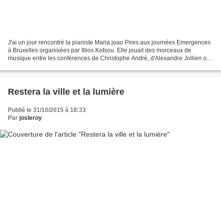
J'ai un jour rencontré la pianiste Maria joao Pires aux journées Emergences
à Bruxelles organisées par Illios Kotsou. Elle jouait des morceaux de
musique entre les conférences de Christophe André, d'Alexandre Jollien ou
de moi-même; et c'était si beau,...
Restera la ville et la lumière
Publié le 31/10/2015 à 18:33
Par
josleroy