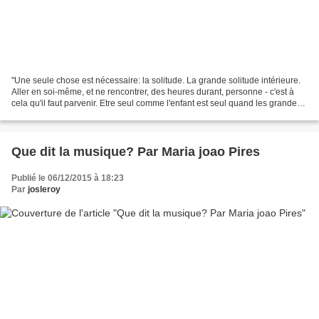
"Une seule chose est nécessaire: la solitude. La grande solitude intérieure.
Aller en soi-même, et ne rencontrer, des heures durant, personne - c'est à
cela qu'il faut parvenir. Etre seul comme l'enfant est seul quand les grandes
personnes vont et viennent,...
Que dit la musique? Par Maria joao Pires
Publié le 06/12/2015 à 18:23
Par
josleroy