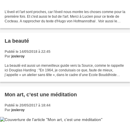
L'éveil et l'art sont proches, car l'éveil nous montre les choses comme pour la
première fois. Et c'est aussi le but de l'art. Merci à Lucien pour ce texte de
Cocteau. A rapprocher du texte d'Hugo von Hofmannsthal . Voir aussi le
chapitre que j'ai consacré...
La beauté
Publié le 14/05/2018 à 22:45
Par
josleroy
La beauté est aussi un merveilleux guide vers la Source, comme le rappelle
ici Douglas Harding : "En 1964, je conduisais ce que, faute de mieux,
j’appelle « un atelier sans tête », dans le cadre d’une Ecole Bouddhiste
d’Eté, près de Londres. Parmi ceux...
Mon art, c’est une méditation
Publié le 20/05/2017 à 18:44
Par
josleroy