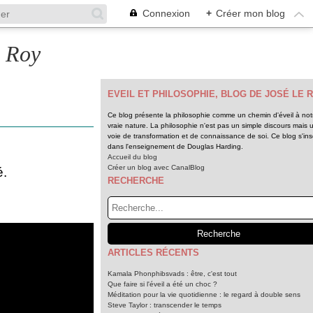
Connexion
+
Créer mon blog
e Roy
EVEIL ET PHILOSOPHIE, BLOG DE JOSÉ LE 
Ce blog présente la philosophie comme un chemin d'éveil à not
vraie nature. La philosophie n'est pas un simple discours mais 
voie de transformation et de connaissance de soi. Ce blog s'insc
dans l'enseignement de Douglas Harding.
Accueil du blog
Créer un blog avec CanalBlog
é.
RECHERCHE
ARTICLES RÉCENTS
Kamala Phonphibsvads : être, c'est tout
Que faire si l'éveil a été un choc ?
Méditation pour la vie quotidienne : le regard à double sens
Steve Taylor : transcender le temps