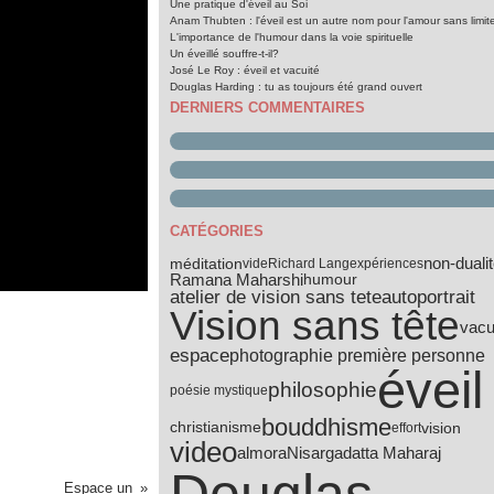
Une pratique d'éveil au Soi
Anam Thubten : l'éveil est un autre nom pour l'amour sans limit
L'importance de l'humour dans la voie spirituelle
Un éveillé souffre-t-il?
José Le Roy : éveil et vacuité
Douglas Harding : tu as toujours été grand ouvert
DERNIERS COMMENTAIRES
CATÉGORIES
non-duali
méditation
vide
Richard Lang
expériences
Ramana Maharshi
humour
atelier de vision sans tete
autoportrait
Vision sans tête
vacu
espace
photographie première personne
éveil
philosophie
poésie mystique
bouddhisme
vision
christianisme
effort
video
almora
Nisargadatta Maharaj
Espace un