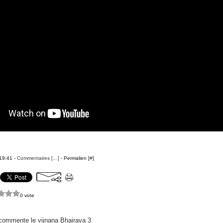
 19:41 -
Commentaires [
…
]
- Permalien [
#
]
0 vote
commente le vijnana Bhairava 3