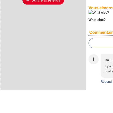
Suivre joseleroy
Vous aimerez
What else?
Commentair
I
isa
13
Il y a
dualit
Répondr