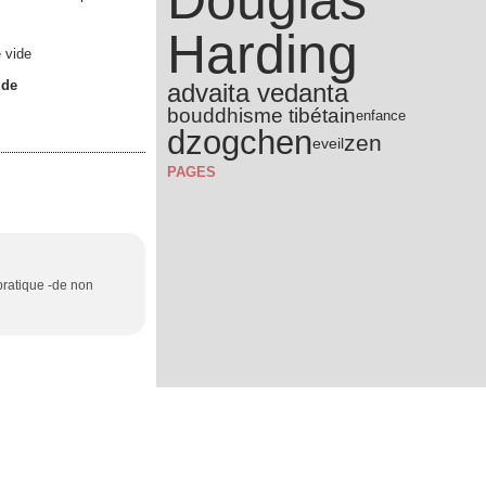
Douglas
Harding
ide
advaita vedanta
bouddhisme tibétain
enfance
dzogchen
zen
eveil
PAGES
pratique -de non