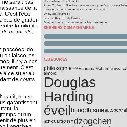
 ne serait pas
Une pratique d'éveil au Soi
Anam Thubten : l'éveil est un autre nom pour l'amour sans limit
nnaissance de la
L'importance de l'humour dans la voie spirituelle
 C'est l'état
Un éveillé souffre-t-il?
José Le Roy : éveil et vacuité
ez pas de garder
Douglas Harding : tu as toujours été grand ouvert
votre familiarité
DERNIERS COMMENTAIRES
urts moments,
es passées, de
ù on laisse les
CATÉGORIES
es, il n'y a pas
atement. C'est
philosophie
Ramana Maharshi
méditat
vide
e à ce sujet au
almora
Douglas
ndant de
courts
Harding
'esprit, nous
us garantissent
éveil
tant, la
bouddhisme
autoportrai
ngtemps qu'un
dzogchen
enir de plus en
zen
non-dualité
selon Longchen