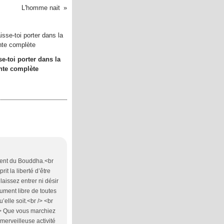
L'homme nait
se-toi porter dans la
nte complète
érent du Bouddha.<br
it la liberté d’être
laissez entrer ni désir
lument libre de toutes
u’elle soit.<br /> <br
 /> Que vous marchiez
 merveilleuse activité