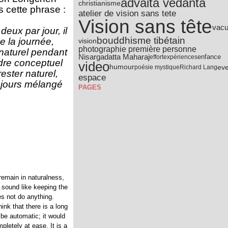
advaita vedanta
christianisme
 cette phrase :
atelier de vision sans tete
Vision sans tête
vacu
eux par jour, il
bouddhisme tibétain
e la journée,
vision
photographie première personne
 naturel pendant
Nisargadatta Maharaj
effort
expériences
enfance
dre conceptuel
video
eve
humour
poésie mystique
Richard Lang
rester naturel,
espace
oujours mélangé
PAGES
remain in naturalness,
 sound like keeping the
es not do anything.
ink that there is a long
e automatic; it would
letely at ease. It is a