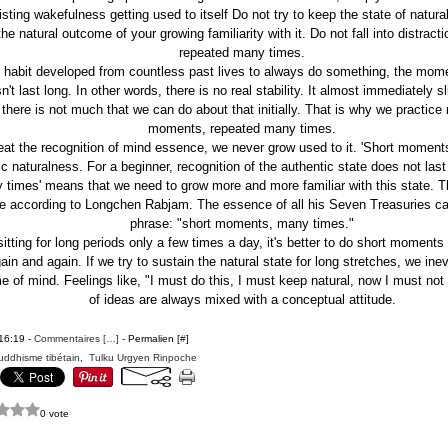
isting wakefulness getting used to itself Do not try to keep the state of natura
the natural outcome of your growing familiarity with it. Do not fall into distrac
repeated many times.
 habit developed from countless past lives to always do something, the mom
n't last long. In other words, there is no real stability. It almost immediately s
 there is not much that we can do about that initially. That is why we practice 
moments, repeated many times.
eat the recognition of mind essence, we never grow used to it. 'Short moments'
ic naturalness. For a beginner, recognition of the authentic state does not last
times' means that we need to grow more and more familiar with this state. Thi
ce according to Longchen Rabjam. The essence of all his Seven Treasuries can
phrase: "short moments, many times."
itting for long periods only a few times a day, it's better to do short moments
in and again. If we try to sustain the natural state for long stretches, we inevi
e of mind. Feelings like, "I must do this, I must keep natural, now I must not 
of ideas are always mixed with a conceptual attitude.
 16:19 -
Commentaires [
…
]
- Permalien [
#
]
uddhisme tibétain
,
Tulku Urgyen Rinpoche
0 vote