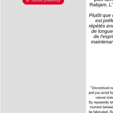
Suivre joseleroy
Rabjam. L
Plutôt que 
est préf
répétés enc
de longue
de l'espr
maintenant
"Uncontrived na
and you avoid fa
natural stat
By repeatedly let
moment between 
be fabricated. R