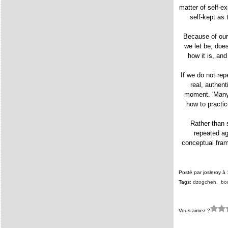
matter of self-ex
self-kept as 
Because of our
we let be, does
how it is, and
If we do not rep
real, authent
moment. 'Many 
how to practi
Rather than s
repeated aga
conceptual fram
Posté par josleroy à
Tags:
dzogchen
,
bo
Vous aimez ?