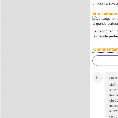
José Le Roy à
Vous aimerez
Le dzogchen : l
la grande perfe
Commentair
L
Lucie
Maître
/> <br
lui-mê
obséda
les co
/> N’a
ou que