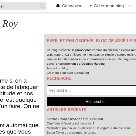
Connexion
+
Créer mon blog
e Roy
EVEIL ET PHILOSOPHIE, BLOG DE JOSÉ LE 
Ce blog présente la philosophie comme un chemin d'éveil à not
vraie nature. La philosophie n'est pas un simple discours mais 
voie de transformation et de connaissance de soi. Ce blog s'insc
dans l'enseignement de Douglas Harding.
Accueil du blog
Créer un blog avec CanalBlog
RECHERCHE
ême si on a
ite de fabriquer
itude et nos
el est quelque
'un faire. On ne
ARTICLES RÉCENTS
Kamala Phonphibsvads : être, c'est tout
Que faire si l'éveil a été un choc ?
ent automatique.
Méditation pour la vie quotidienne : le regard à double sens
ées que vous
Steve Taylor : transcender le temps