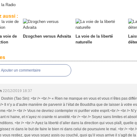
 la Radio
 aussi :
a voie de
Dzogchen versus Advaita
La voie de la liberté
Lais
ction
naturelle
déte
es
Ajouter un commentaire
n
22/12/2019 18:37
 Doshin (Tao Sin): <br /> <br /> « Rien ne manque en vous et vous n’êtes pas diff
 /> Il n’y a d’autre manière de parvenir à l’état de Bouddha que de laisser à votre espr
me.<br /> <br /> Vous ne devriez contempler ni purifier votre esprit.<br /> <br /> N’y 
nt ni haine, et n’ayez ni crainte ni anxiété.<br /> <br /> Soyez sans limites et abso
nditions. <br /> <br /> Ayez la liberté d’aller dans la direction qui vous plaît, quelle q
gissez ni dans le but de faire le bien ni dans celui de poursuivre le mal. <br /> <br
 vous restiez, que vous soyez assis ou couché, quoi qu’il vous arrive il s’agit de la