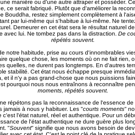
'une manière ou d'une autre attraper et posséder. Ce
, ce serait fabriqué. Plutôt que d'améliorer la reco
e Bouddha, restez simplement complètement à l'aise.
stant par lui-même qui s'habitue à lui-même. Ne tent
turel. Demeurer en cet état sera le résultat naturel de 
e avec lui. Ne tombez pas dans la distraction.
De co
répétés souvent.
e notre habitude, prise au cours d'innombrables vi
aire quelque chose, les moments où on ne fait rien, o
es quelles, ne durent pas longtemps. En d'autres term
ble stabilité. Cet état nous échappe presque immédi
 et il n'y a pas grand-chose que nous puissions fair
est pourquoi nous nous entraînons à reconnaître pe
moments, répétés souvent.
ne répétons pas la reconnaissance de l'essence de l
s jamais à nous y habituer. Les "
courts moments
" no
 c'est l'état naturel, réel et authentique. Pour un débu
ssance de l'état authentique ne dure guère plus lo
nt. "
Souvent
" signifie que nous avons besoin de dev
lier avec cet état. C'est le point clé de la pratique 