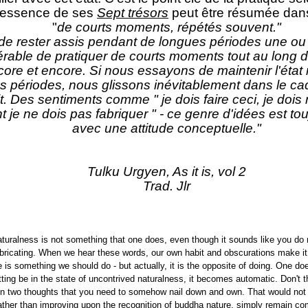
'essence de ses
Sept trésors
peut être résumée dans
"
de courts moments, répétés souvent."
de rester assis pendant de longues périodes une ou d
érable de pratiquer de courts moments tout au long d
ore et encore. Si nous essayons de maintenir l'état
s périodes, nous glissons inévitablement dans le ca
it. Des sentiments comme " je dois faire ceci, je dois 
 je ne dois pas fabriquer " - ce genre d'idées est t
avec une attitude conceptuelle."
Tulku Urgyen, As it is, vol 2
Trad. Jlr
turalness is not something that one does, even though it sounds like you do 
bricating. When we hear these words, our own habit and obscurations make it
e is something we should do - but actually, it is the opposite of doing. One do
ting be in the state of uncontrived naturalness, it becomes automatic. Don't th
two thoughts that you need to somehow nail down and own. That would not b
ather than improving upon the recognition of buddha nature, simply remain comp