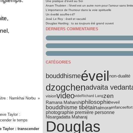
longtemps.
Une pratique d'éveil au Soi
Anam Thubten : l'éveil est un autre nom pour l'amour sans limit
L'importance de l'humour dans la voie spirituelle
Un éveillé souffre-t-il?
ite,
José Le Roy : éveil et vacuité
Douglas Harding : tu as toujours été grand ouvert
DERNIERS COMMENTAIRES
nel,
CATÉGORIES
éveil
bouddhisme
non-dualité
dzogchen
advaita vedant
video
zen
vision
vide
Richard Lang
itre : Namkhai Norbu
philosophie
Ramana Maharshi
eveil
bouddhisme tibétain
almora
enfance
effort
photographie première personne
Nisargadatta Maharaj
Douglas
e Taylor : transcender