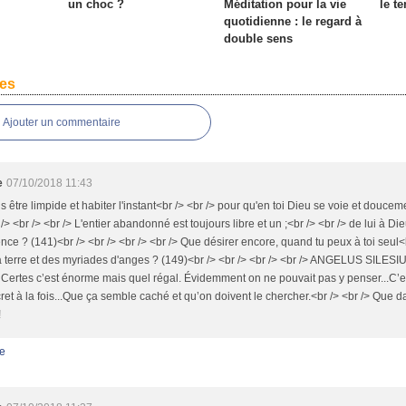
un choc ?
Méditation pour la vie
le t
quotidienne : le regard à
double sens
es
Ajouter un commentaire
e
07/10/2018 11:43
s être limpide et habiter l'instant<br /> <br /> pour qu'en toi Dieu se voie et douce
 /> <br /> <br /> L'entier abandonné est toujours libre et un ;<br /> <br /> de lui à Dieu
ence ? (141)<br /> <br /> <br /> <br /> Que désirer encore, quand tu peux à toi seul<b
la terre et des myriades d'anges ? (149)<br /> <br /> <br /> <br /> ANGELUS SILESIUS
 Certes c’est énorme mais quel régal. Évidemment on ne pouvait pas y penser...C’es
cret à la fois...Que ça semble caché et qu’on doivent le chercher.<br /> <br /> Que dal
!
e