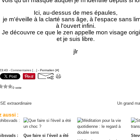
e vois qu'un masque auquel je m'identifie depuis si 
Ici, au-dessus de mes épaules,
je m'éveille à la clarté sans âge, à l'espace sans lim
à l'ouvert infini.
Je découvre ce que le zen appelle mon visage origi
et je suis libre.
jlr
 23:43 -
Commentaires [
…
]
- Permalien [
#
]
0 vote
E extraordinaire
Un grand ma
 aussi :
ibsvads :
Que faire si l'éveil a été
Stev