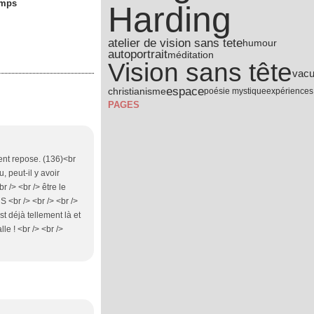
emps
Harding
atelier de vision sans tete
humour
autoportrait
méditation
Vision sans tête
vacu
espace
christianisme
poésie mystique
expériences
PAGES
ment repose. (136)<br
, peut-il y avoir
r /> <br /> être le
 <br /> <br /> <br />
t déjà tellement là et
le ! <br /> <br />