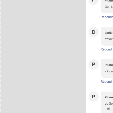
Plum
Oui, t
Répondr
D
danie
c'étai
Répondr
P
Plum
« Conn
Répondr
P
Plum
Le Soi
moi-mê