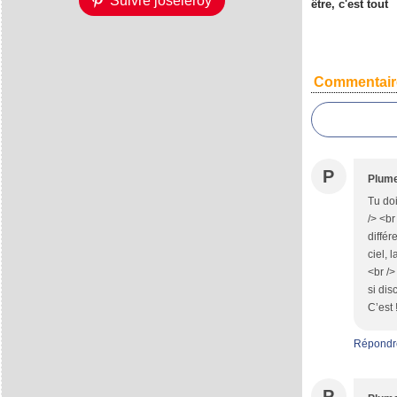
Suivre joseleroy
être, c'est tout
Commentair
P
Plum
Tu doi
/> <br
différ
ciel, 
<br />
si dis
C’est 
Répondr
P