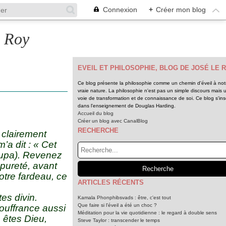
Connexion
+
Créer mon blog
e Roy
EVEIL ET PHILOSOPHIE, BLOG DE JOSÉ LE 
Ce blog présente la philosophie comme un chemin d'éveil à not
vraie nature. La philosophie n'est pas un simple discours mais 
voie de transformation et de connaissance de soi. Ce blog s'insc
dans l'enseignement de Douglas Harding.
Accueil du blog
Créer un blog avec CanalBlog
RECHERCHE
 clairement
a dit : « Cet
arupa). Revenez
 pureté, avant
Votre fardeau, ce
ARTICLES RÉCENTS
es divin.
Kamala Phonphibsvads : être, c'est tout
Que faire si l'éveil a été un choc ?
souffrance aussi
Méditation pour la vie quotidienne : le regard à double sens
 êtes Dieu,
Steve Taylor : transcender le temps