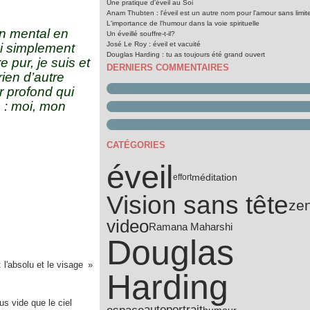
Une pratique d'éveil au Soi
Anam Thubten : l'éveil est un autre nom pour l'amour sans limit
L'importance de l'humour dans la voie spirituelle
on mental en
Un éveillé souffre-t-il?
José Le Roy : éveil et vacuité
’ai simplement
Douglas Harding : tu as toujours été grand ouvert
e pur, je suis et
DERNIERS COMMENTAIRES
rien d’autre
ur profond qui
u : moi, mon
CATÉGORIES
éveil
méditation
effort
Vision sans tête
ze
video
Ramana Maharshi
Douglas
 l'absolu et le visage
Harding
autoportrait