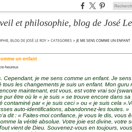
veil et philosophie, blog de José L
OPHIE, BLOG DE JOSÉ LE ROY
>
CATEGORIES
>
JE ME SENS COMME UN ENFANT
comme un enfant
ns. Cependant, je me sens comme un enfant. Je sens
 tous les changements je suis un enfant. Mon guru m’
 encore maintenant, est vous, est votre vrai soi (sw
de pur être où le « je suis » se trouve encore dans sa
été contaminé par « je suis ceci » ou « je suis cela ».
usses auto-identifications, abandonnez-les toutes. »
a dit : « Faites-moi confiance, je vous le dis, vous êt
omme la vérité absolue. Votre joie est divine, votre 
 Tout vient de Dieu. Souvenez-vous en toujours, vous