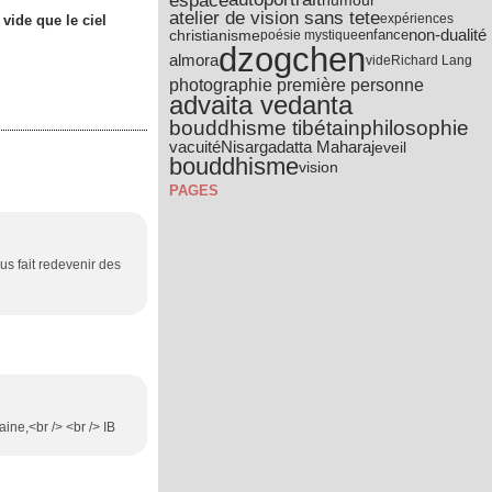
espace
humour
atelier de vision sans tete
expériences
 vide que le ciel
non-dualité
christianisme
poésie mystique
enfance
dzogchen
almora
vide
Richard Lang
photographie première personne
advaita vedanta
bouddhisme tibétain
philosophie
vacuité
Nisargadatta Maharaj
eveil
bouddhisme
vision
PAGES
us fait redevenir des
ine,<br /> <br /> IB