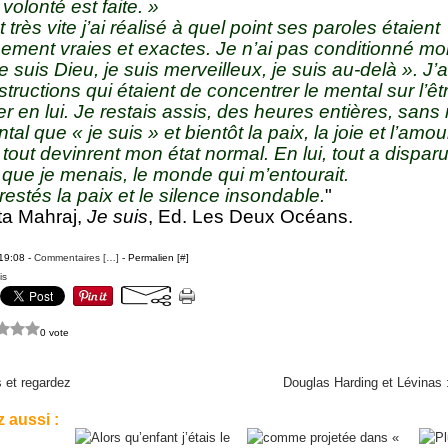
volonté est faite. »
et très vite j’ai réalisé à quel point ses paroles étaient
ement vraies et exactes. Je n’ai pas conditionné m
e suis Dieu, je suis merveilleux, je suis au-delà ». J
structions qui étaient de concentrer le mental sur l’êtr
 en lui. Je restais assis, des heures entières, sans 
al que « je suis » et bientôt la paix, la joie et l’amo
tout devinrent mon état normal. En lui, tout a dispar
e que je menais, le monde qui m’entourait.
restés la paix et le silence insondable.
"
ta Mahraj,
Je suis
, Ed. Les Deux Océans.
 19:08 -
Commentaires [
…
]
- Permalien [
#
]
is
0 vote
 et regardez
Douglas Harding et Lévinas :
 aussi :