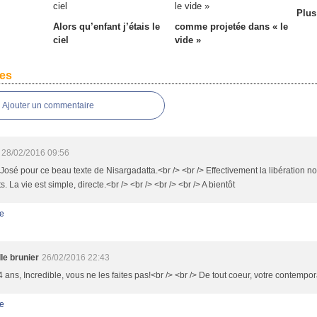
Plus
Alors qu’enfant j’étais le
comme projetée dans « le
ciel
vide »
es
Ajouter un commentaire
28/02/2016 09:56
José pour ce beau texte de Nisargadatta.<br /> <br /> Effectivement la libération no
s. La vie est simple, directe.<br /> <br /> <br /> <br /> A bientôt
e
le brunier
26/02/2016 22:43
 ans, Incredible, vous ne les faites pas!<br /> <br /> De tout coeur, votre contempora
e