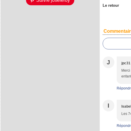
Suivre joseleroy
Le retour
Commentair
J
jpc31
Merci 
enfant
Répondr
I
Isabel
Les 74
Répondr