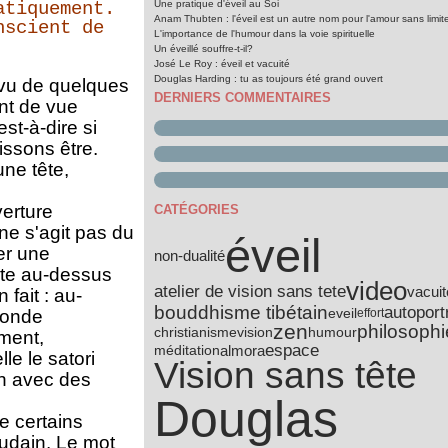
atiquement.
Une pratique d'éveil au Soi
Anam Thubten : l'éveil est un autre nom pour l'amour sans limit
nscient de
L'importance de l'humour dans la voie spirituelle
Un éveillé souffre-t-il?
José Le Roy : éveil et vacuité
Douglas Harding : tu as toujours été grand ouvert
; vu de quelques
DERNIERS COMMENTAIRES
nt de vue
st-à-dire si
ssons être.
ne tête,
verture
CATÉGORIES
ne s'agit pas du
éveil
er une
non-dualité
tête au-dessus
video
atelier de vision sans tete
vacuit
 fait : au-
bouddhisme tibétain
autoportr
eveil
monde
effort
zen
philosophi
vision
christianisme
humour
ment,
espace
almora
méditation
le le satori
Vision sans tête
en avec des
Douglas
e certains
oudain. Le mot