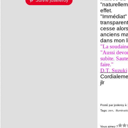
Suivre joseleroy
"naturellem
effet.
"Immédiat" 
transparent
cesse alors
anciens mai
dans mon l
"La soudainet
"Aussi devon
subite. Saute
faire."
D.T. Suzuki
Cordialeme
jlr
Posté par josleroy à
Tags:
zen
,
illuminati
Vous aimez ?