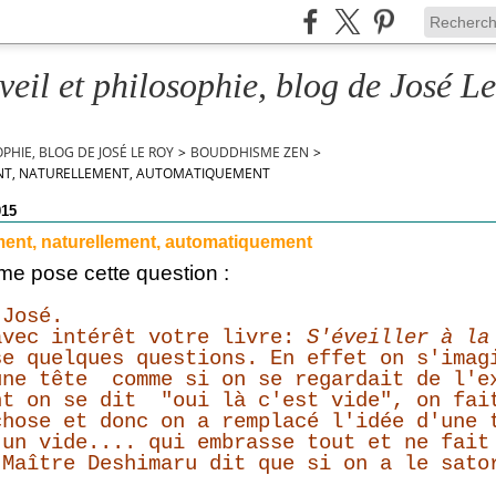
veil et philosophie, blog de José L
OPHIE, BLOG DE JOSÉ LE ROY
>
BOUDDHISME ZEN
>
T, NATURELLEMENT, AUTOMATIQUEMENT
015
ent, naturellement, automatiquement
me pose cette question :
 José.
avec intérêt votre livre:
S'éveiller à la
se quelques questions. En effet on s'imag
une tête comme si on se regardait de l'e
nt on se dit "oui là c'est vide", on fai
chose et donc on a remplacé l'idée d'une 
'un vide.... qui embrasse tout et ne fait
 Maître Deshimaru dit que si on a le sato
.