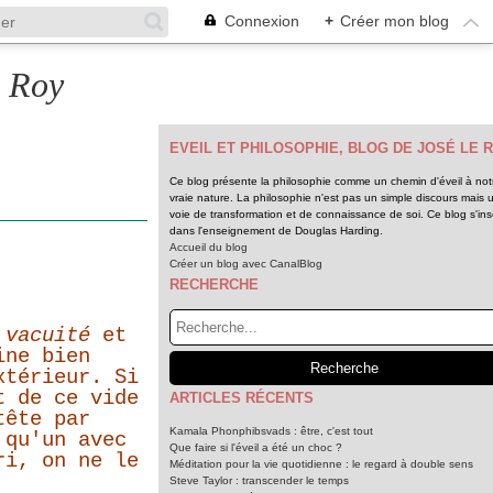
Connexion
+
Créer mon blog
e Roy
EVEIL ET PHILOSOPHIE, BLOG DE JOSÉ LE 
Ce blog présente la philosophie comme un chemin d'éveil à not
vraie nature. La philosophie n'est pas un simple discours mais 
voie de transformation et de connaissance de soi. Ce blog s'insc
dans l'enseignement de Douglas Harding.
Accueil du blog
Créer un blog avec CanalBlog
RECHERCHE
 vacuité
et
ine bien
xtérieur. Si
t de ce vide
ARTICLES RÉCENTS
tête par
Kamala Phonphibsvads : être, c'est tout
 qu'un avec
Que faire si l'éveil a été un choc ?
ri, on ne le
Méditation pour la vie quotidienne : le regard à double sens
Steve Taylor : transcender le temps