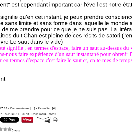
ent" est cependant important car l'éveil est notre éta
signifie qu'en cet instant, je peux prendre conscienc
e sans limite et sans forme dans laquelle le monde a
 de me prendre pour ce que je ne suis pas. La littér
tres du t'Chan est pleine de ces récits de satori (j'e
ivre
Le saut dans le vide)
é signifie , en termes d'espace, faire un saut au-dessus du 
s-nous faire expérience d'un saut instantané pour obtenir l
r en termes d'espace c'est faire le saut et, en termes de temps
nt
 17:34 -
Commentaires [
…
]
- Permalien [
#
]
on
,
suzuki D.T.
,
subit
,
Deshimaru
,
satori
0 vote