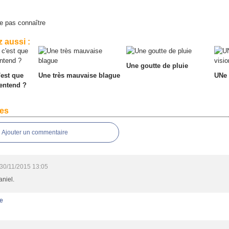
e pas connaître
 aussi :
Une goutte de pluie
'est que
Une très mauvaise blague
UNe 
 entend ?
es
Ajouter un commentaire
30/11/2015 13:05
niel.
e