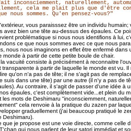
fait inconsciemment, naturellement, autom
llement, cela me plait plus que d'être co
que nous sommes. Qu'en pensez-vous?"
l'extérieur, vous paraisssez être un individu humain
s avez bien une tête au-dessus des épaules. Ce poi
evient problématique si nous nous identifions à lui, c'e
ndons ce que nous sommes avec ce que nous parai
s, nous nous imaginons en effet être enfermé dans u
e monde à partir de cette petite boule de chair.
à la vacuité consiste à précisément à reconnaitre l'ou
transparente à partir de laquelle le monde est vu. Il 
dire qu'on n'a pas de tête; il ne s'agit pas de remplac
e suis dans une tête) par une autre (il n'y a pas de 
les). Au contraire, il s'agit de passer d'une idée à un
nos épaules, c'est complètement vide...et plein du 
 les mots de Deshimaru "inconsciemment, naturelle
ment" cela renvoie à la pratique du zazen par laquel
elopper graduellement (j'ai beaucoup pratiqué le z
e Deshimaru).
e que je propose est une voie directe, comme celle d
T'chan qui nous parlent de leur satori immédiat et s