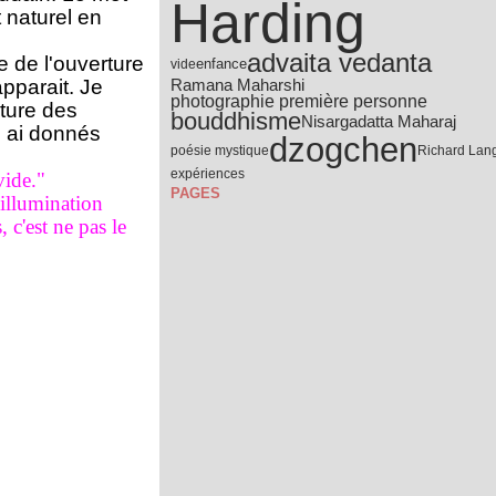
Harding
t naturel en
advaita vedanta
e de l'ouverture
vide
enfance
pparait. Je
Ramana Maharshi
photographie première personne
ature des
bouddhisme
Nisargadatta Maharaj
n ai donnés
dzogchen
poésie mystique
Richard Lan
expériences
vide."
PAGES
'illumination
, c'est ne pas le