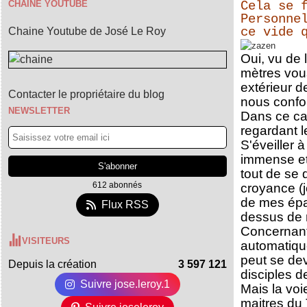
Janvier
Janvier
Février
Mars
Avril
Mai
Juin
Août
Septembre
Octobre
Novembre
Décembre
(40)
(30)
(20)
(41)
(1)
(22)
(36)
(40)
(15)
(21)
(8)
(27)
CHAINE YOUTUBE
Cela se 
Janvier
Février
Mars
Avril
Mai
Juillet
Août
Septembre
Octobre
Novembre
(16)
(34)
(36)
(1)
(8)
(36)
(52)
(10)
(2)
(17)
Personne
Janvier
Février
Mars
Avril
Juin
Juillet
Août
Septembre
Octobre
(23)
(23)
(24)
(4)
(7)
(24)
(44)
(2)
(12)
ce vide 
Chaine Youtube de José Le Roy
Janvier
Février
Mars
Mai
Juin
Juin
Juillet
(24)
(20)
(15)
(16)
(3)
(27)
(36)
Janvier
Février
Avril
Mai
Mai
Juin
(20)
(27)
(24)
(11)
(21)
(33)
Janvier
Mars
Avril
Avril
Mai
(15)
(18)
(20)
(25)
(29)
Oui, vu de 
Février
Mars
Mars
Avril
(14)
(18)
(29)
(23)
mètres vou
Janvier
Février
Février
Mars
(21)
(25)
(22)
(22)
Janvier
Janvier
Février
(5)
(19)
(20)
extérieur d
Contacter le propriétaire du blog
Janvier
(11)
nous confo
NEWSLETTER
Dans ce ca
regardant l
S'éveiller 
immense et 
tout de se 
612 abonnés
croyance (j
de mes épau
Flux RSS
dessus de 
Concernant
VISITEURS
automatique
peut se dev
Depuis la création
3 597 121
disciples d
Suivre jose.leroy.1
Mais la voi
maitres du 