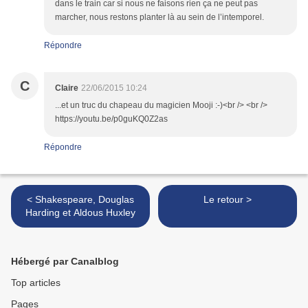
dans le train car si nous ne faisons rien ça ne peut pas
marcher, nous restons planter là au sein de l’intemporel.
Répondre
C
Claire
22/06/2015 10:24
...et un truc du chapeau du magicien Mooji :-)<br /> <br />
https://youtu.be/p0guKQ0Z2as
Répondre
< Shakespeare, Douglas
Le retour >
Harding et Aldous Huxley
Hébergé par Canalblog
Top articles
Pages