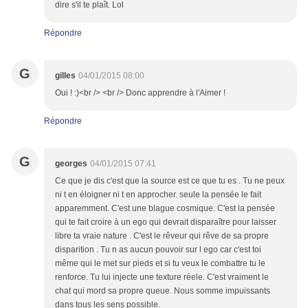
dire s'il te plaît. Lol
Répondre
G
gilles
04/01/2015 08:00
Oui ! :)<br /> <br /> Donc apprendre à l'Aimer !
Répondre
G
georges
04/01/2015 07:41
Ce que je dis c'est que la source est ce que tu es . Tu ne peux
ni t en éloigner ni t en approcher. seule la pensée le fait
apparemment. C'est une blague cosmique. C'est la pensée
qui te fait croire à un ego qui devrait disparaître pour laisser
libre ta vraie nature . C'est le rêveur qui rêve de sa propre
disparition . Tu n as aucun pouvoir sur l ego car c'est toi
même qui le met sur pieds et si tu veux le combattre tu le
renforce. Tu lui injecte une texture réele. C'est vraiment le
chat qui mord sa propre queue. Nous somme impuissants
dans tous les sens possible.