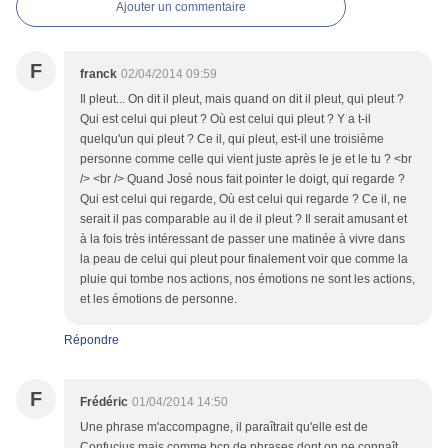
Ajouter un commentaire
F
franck
02/04/2014 09:59
Il pleut... On dit il pleut, mais quand on dit il pleut, qui pleut ?
Qui est celui qui pleut ? Où est celui qui pleut ? Y a t-il
quelqu'un qui pleut ? Ce il, qui pleut, est-il une troisième
personne comme celle qui vient juste après le je et le tu ? <br
/> <br /> Quand José nous fait pointer le doigt, qui regarde ?
Qui est celui qui regarde, Où est celui qui regarde ? Ce il, ne
serait il pas comparable au il de il pleut ? Il serait amusant et
à la fois très intéressant de passer une matinée à vivre dans
la peau de celui qui pleut pour finalement voir que comme la
pluie qui tombe nos actions, nos émotions ne sont les actions,
et les émotions de personne.
Répondre
F
Frédéric
01/04/2014 14:50
Une phrase m'accompagne, il paraîtrait qu'elle est de
Confucius mais comme bcp de phrases dont on ne connaît