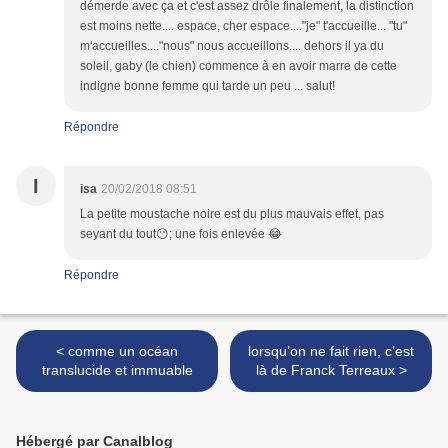
démerde avec ça et c'est assez drôle finalement, la distinction
est moins nette.... espace, cher espace...."je" t'accueille... "tu"
m'accueilles...."nous" nous accueillons.... dehors il ya du
soleil, gaby (le chien) commence à en avoir marre de cette
indigne bonne femme qui tarde un peu ... salut!
Répondre
I
isa
20/02/2018 08:51
La petite moustache noire est du plus mauvais effet, pas
seyant du tout😶; une fois enlevée 😂
Répondre
< comme un océan
lorsqu’on ne fait rien, c’est
translucide et immuable
là de Franck Terreaux >
Hébergé par Canalblog