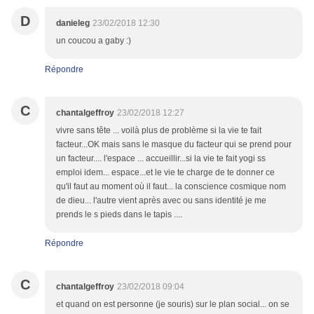
D
danieleg
23/02/2018 12:30
un coucou a gaby :)
Répondre
C
chantalgeffroy
23/02/2018 12:27
vivre sans tête ... voilà plus de problème si la vie te fait
facteur...OK mais sans le masque du facteur qui se prend pour
un facteur.... l'espace ... accueillir...si la vie te fait yogi ss
emploi idem... espace...et le vie te charge de te donner ce
qu'il faut au moment où il faut... la conscience cosmique nom
de dieu... l'autre vient après avec ou sans identité je me
prends le s pieds dans le tapis ....
Répondre
C
chantalgeffroy
23/02/2018 09:04
et quand on est personne (je souris) sur le plan social... on se