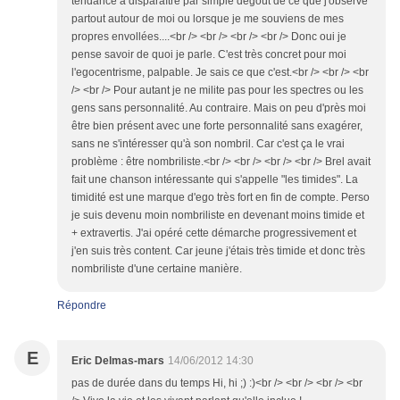
tendance à disparaître par simple dégoût de ce que j'observe
partout autour de moi ou lorsque je me souviens de mes
propres envollées....<br /> <br /> <br /> <br /> Donc oui je
pense savoir de quoi je parle. C'est très concret pour moi
l'egocentrisme, palpable. Je sais ce que c'est.<br /> <br /> <br
/> <br /> Pour autant je ne milite pas pour les spectres ou les
gens sans personnalité. Au contraire. Mais on peu d'près moi
être bien présent avec une forte personnalité sans exagérer,
sans ne s'intéresser qu'à son nombril. Car c'est ça le vrai
problème : être nombriliste.<br /> <br /> <br /> <br /> Brel avait
fait une chanson intéressante qui s'appelle "les timides". La
timidité est une marque d'ego très fort en fin de compte. Perso
je suis devenu moin nombriliste en devenant moins timide et
+ extravertis. J'ai opéré cette démarche progressivement et
j'en suis très content. Car jeune j'étais très timide et donc très
nombriliste d'une certaine manière.
Répondre
E
Eric Delmas-mars
14/06/2012 14:30
pas de durée dans du temps Hi, hi ;) :)<br /> <br /> <br /> <br