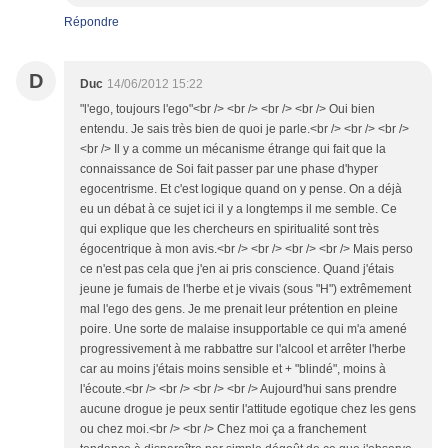
Répondre
D
Duc
14/06/2012 15:22
"l'ego, toujours l'ego"<br /> <br /> <br /> <br /> Oui bien
entendu. Je sais très bien de quoi je parle.<br /> <br /> <br />
<br /> Il y a comme un mécanisme étrange qui fait que la
connaissance de Soi fait passer par une phase d'hyper
egocentrisme. Et c'est logique quand on y pense. On a déjà
eu un débat à ce sujet ici il y a longtemps il me semble. Ce
qui explique que les chercheurs en spiritualité sont très
égocentrique à mon avis.<br /> <br /> <br /> <br /> Mais perso
ce n'est pas cela que j'en ai pris conscience. Quand j'étais
jeune je fumais de l'herbe et je vivais (sous "H") extrêmement
mal l'ego des gens. Je me prenait leur prétention en pleine
poire. Une sorte de malaise insupportable ce qui m'a amené
progressivement à me rabbattre sur l'alcool et arrêter l'herbe
car au moins j'étais moins sensible et + "blindé", moins à
l'écoute.<br /> <br /> <br /> <br /> Aujourd'hui sans prendre
aucune drogue je peux sentir l'attitude egotique chez les gens
ou chez moi.<br /> <br /> Chez moi ça a franchement