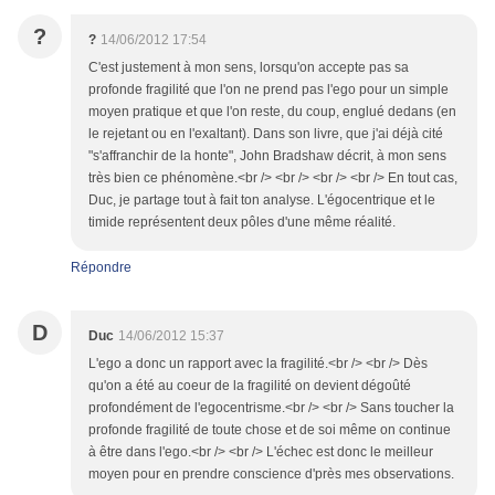
?
?
14/06/2012 17:54
C'est justement à mon sens, lorsqu'on accepte pas sa
profonde fragilité que l'on ne prend pas l'ego pour un simple
moyen pratique et que l'on reste, du coup, englué dedans (en
le rejetant ou en l'exaltant). Dans son livre, que j'ai déjà cité
"s'affranchir de la honte", John Bradshaw décrit, à mon sens
très bien ce phénomène.<br /> <br /> <br /> <br /> En tout cas,
Duc, je partage tout à fait ton analyse. L'égocentrique et le
timide représentent deux pôles d'une même réalité.
Répondre
D
Duc
14/06/2012 15:37
L'ego a donc un rapport avec la fragilité.<br /> <br /> Dès
qu'on a été au coeur de la fragilité on devient dégoûté
profondément de l'egocentrisme.<br /> <br /> Sans toucher la
profonde fragilité de toute chose et de soi même on continue
à être dans l'ego.<br /> <br /> L'échec est donc le meilleur
moyen pour en prendre conscience d'près mes observations.