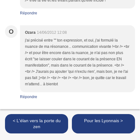
/> Vive la vie et les vivant parlant qu'elle inclue !
Répondre
O
Ozara
14/06/2012 12:08
j'ai précisé entre "" ton expression, et oui, j'ai formulé la
nuance de ma résonance... communication vivante !<br /> <br
/> et pour être encore dans la nuance, je n'ai pas non plus
écrit "se laisser couler dans le courant de la présence EN
manifestation", mais dans le courant de la présence. <br />
<br /> J'aurais pu ajouter 'qui n'exclu rien', mais bon, je ne l'ai
pas fait ;)<br /> <br /> <br /> <br /> bon, je quitte car le travail
m'attend... à bientot
Répondre
< L'élan vers la porte du
Pour les Lyonnais >
zen