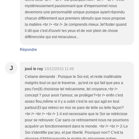
mystérieusement passionnant que d'impersonnel nous
devenions une personnalité unique puisque ayant répondu
chacun différement aux premiers stimulis que nous propose
la matière.<br /> <br /> Je comprends mieux Jef foster quand
il dit que c'est d'ouvrir les yeux et de voir plein de chose
différenciée qui est miraculeux...
Répondre
J
josé le roy
10/12/2010 11:49
Celiane demande : Puisque le Soi est, et reste inaltérable
malgrès tout ce qui le traverse , qu'est ce qui fait que peu a
peu l'on(Il) choisisse tel mécanisme, tel croyance,<br />
concept ? pour avoir l'amour, se protéger?<br /> enfin c'est
assez flou,même si il y a oubli c'est le soi qui agit en tout
partout.Et qui retreci en moi se pare de telle ou telle façon?
<br /> <br /> <br /> 1-il est necessaire que le Soi se retrécisse
pour se retrouver. Car sans ce retrissement nous ne pourrions
acquérir un fonctionnement dans le monde. <br /> <br /> 2-Le
Soi s'identifie par jeu, et par liberté. Pourquoi non? C'est la
réponse d'Abhinavgupta le maitre du shivaisme indien .