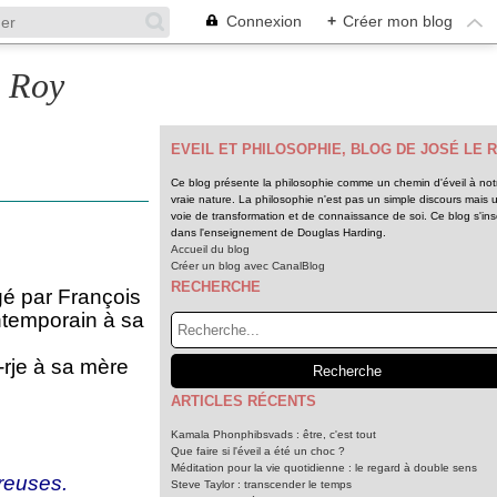
Connexion
+
Créer mon blog
e Roy
EVEIL ET PHILOSOPHIE, BLOG DE JOSÉ LE 
Ce blog présente la philosophie comme un chemin d'éveil à not
vraie nature. La philosophie n'est pas un simple discours mais 
voie de transformation et de connaissance de soi. Ce blog s'insc
dans l'enseignement de Douglas Harding.
Accueil du blog
Créer un blog avec CanalBlog
RECHERCHE
gé par François
ontemporain à sa
-rje à sa mère
ARTICLES RÉCENTS
Kamala Phonphibsvads : être, c'est tout
Que faire si l'éveil a été un choc ?
Méditation pour la vie quotidienne : le regard à double sens
breuses.
Steve Taylor : transcender le temps