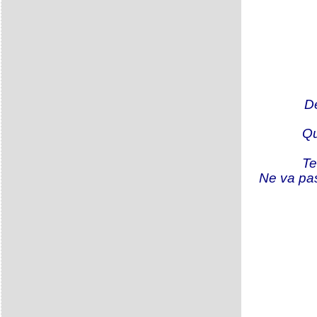
D
Qu
Te
Ne va pas