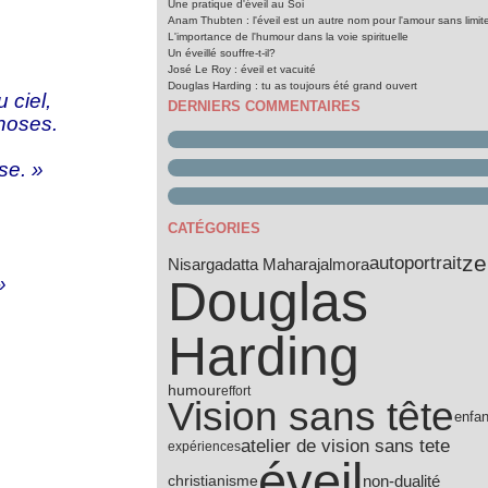
Une pratique d'éveil au Soi
Anam Thubten : l'éveil est un autre nom pour l'amour sans limit
L'importance de l'humour dans la voie spirituelle
Un éveillé souffre-t-il?
José Le Roy : éveil et vacuité
Douglas Harding : tu as toujours été grand ouvert
 ciel,
DERNIERS COMMENTAIRES
choses.
se. »
CATÉGORIES
ze
autoportrait
Nisargadatta Maharaj
almora
Douglas
»
Harding
humour
effort
Vision sans tête
enfa
atelier de vision sans tete
expériences
éveil
non-dualité
christianisme