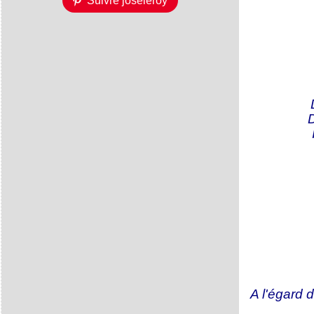
Suivre joseleroy
D
A l'égard