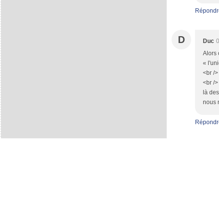
Répondr
D
Duc
0
Alors 
« l'un
<br />
<br />
là des
nous n
Répondr
Top articles