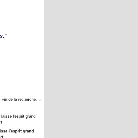
s."
Fin de la recherche.
aisse l'esprit grand
rt