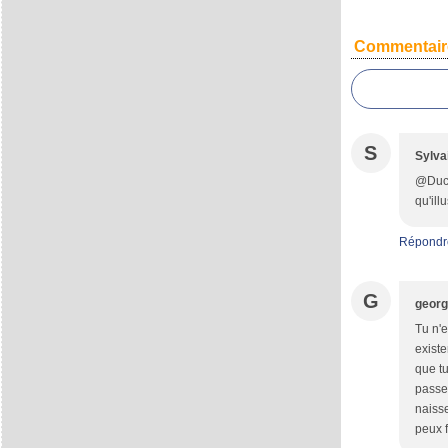
Commentair
S
Sylva
@Duc<b
qu'ill
Répondr
G
geor
Tu n'e
existe
que tu
passe 
naisse
peux f