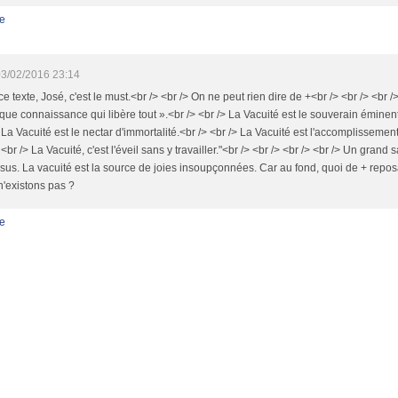
e
3/02/2016 23:14
ce texte, José, c'est le must.<br /> <br /> On ne peut rien dire de +<br /> <br /> <br /
ique connaissance qui libère tout ».<br /> <br /> La Vacuité est le souverain émine
 La Vacuité est le nectar d'immortalité.<br /> <br /> La Vacuité est l'accomplissemen
 <br /> La Vacuité, c'est l'éveil sans y travailler."<br /> <br /> <br /> <br /> Un grand
sus. La vacuité est la source de joies insoupçonnées. Car au fond, quoi de + repos
'existons pas ?
e
Contact
Signaler un abus
C.G.U.
Cookies et données personnelles
Préféren