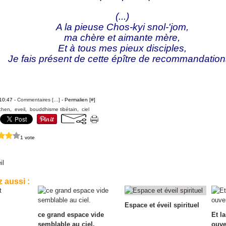
(...)
A la pieuse Chos-kyi snol-'jom,
ma chère et aimante mère,
Et à tous mes pieux disciples,
Je fais présent de cette épître de recommandation
 10:47 -
Commentaires [
…
]
- Permalien [
#
]
chen
,
eveil
,
bouddhisme tibétain
,
ciel
1 vote
il
 aussi :
Espace et éveil spirituel
ce grand espace vide
Et l
semblable au ciel.
ouve