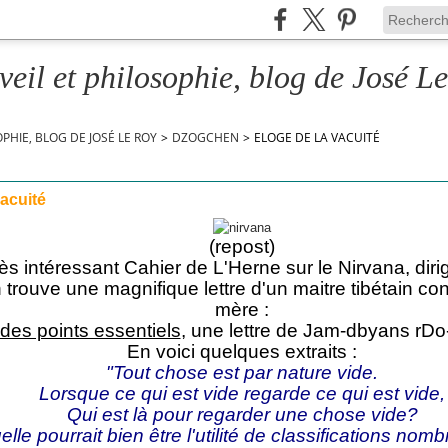
veil et philosophie, blog de José L
OPHIE, BLOG DE JOSÉ LE ROY
>
DZOGCHEN
>
ELOGE DE LA VACUITÉ
vacuité
(repost)
ès intéressant Cahier de L'Herne sur le Nirvana, diri
 trouve une magnifique lettre d'un maitre tibétain c
mère :
 des points essentiels
, une lettre de Jam-dbyans rDo
En voici quelques extraits :
"Tout chose est par nature vide.
Lorsque ce qui est vide regarde ce qui est vide,
Qui est là pour regarder une chose vide?
lle pourrait bien être l'utilité de classifications nom