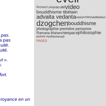
video
vacuité
Richard Lang
bouddhisme tibétain
advaita vedanta
vision
méditation
vide
dzogchen
bouddhisme
photographie première personne
philosophie
espace
Ramana Maharshi
 pas.
eveil
poésie mystique
 a pas
PAGES
uité.
ité.
t ».
.
ort.
croyance en un