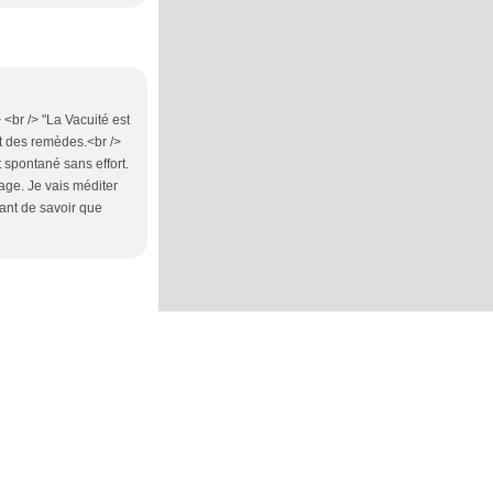
> <br /> "La Vacuité est
nt des remèdes.<br />
t spontané sans effort.
 sage. Je vais méditer
ant de savoir que
ces cookies