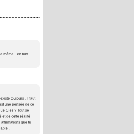
de même... en tant
xiste toujours . Il faut
c'est une pensée de ce
que tu es ? Tout se
 et de cette réalité
 affirmations que tu
sable .