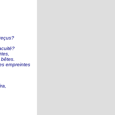
reçus?
Vacuité?
tes,
 bêtes.
ses empreintes
ra,