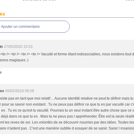
es
Ajouter un commentaire
in
27/05/2020 15:53
r /> <br /> <br /> <br /> Vacuité et forme étant indissociables, nous existons tout 
usions magiques :)
e
ges
05/02/2016 09:28
xiste pas en tant que moi relatif ... Aucune identité relative ne peut te définir mais tu e
r pour se savoir non existant . Tu ne peux pas définir ce que tu es par vacuité car 
 es . Tu es ce qu'est la vacuité. Pourrais tu un seul instant être autre chose que ce 
déjà dans ce que tu es . Mais tu ne peux pas l appréhender. Être est la seule réalité
nt les reves de soi. Les volontés de se découvrir nourries par des idées. Toutes les
aire n'aident pas . C'est une manière subtile d essayer de se saisir. Saisir l insaisis