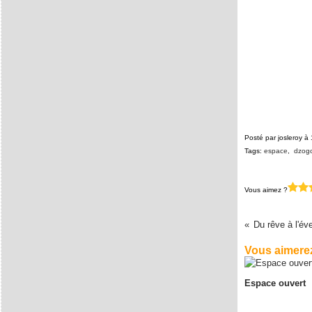
Posté par josleroy à
Tags:
espace
,
dzog
Vous aimez ?
Du rêve à l'éve
Vous aimerez
Espace ouvert