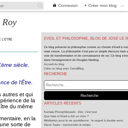
Connexion
+
Créer mon blog
e Roy
EVEIL ET PHILOSOPHIE, BLOG DE JOSÉ LE 
 L'ETRE
Ce blog présente la philosophie comme un chemin d'éveil à not
vraie nature. La philosophie n'est pas un simple discours mais 
voie de transformation et de connaissance de soi. Ce blog s'insc
dans l'enseignement de Douglas Harding.
Xème siècle.
Accueil du blog
Créer un blog avec CanalBlog
RECHERCHE
nce de l'Être.
s autres et qui
xpérience de la
ARTICLES RÉCENTS
naître du même
Kamala Phonphibsvads : être, c'est tout
Que faire si l'éveil a été un choc ?
mentaire, en la
Méditation pour la vie quotidienne : le regard à double sens
 une sorte de
Steve Taylor : transcender le temps