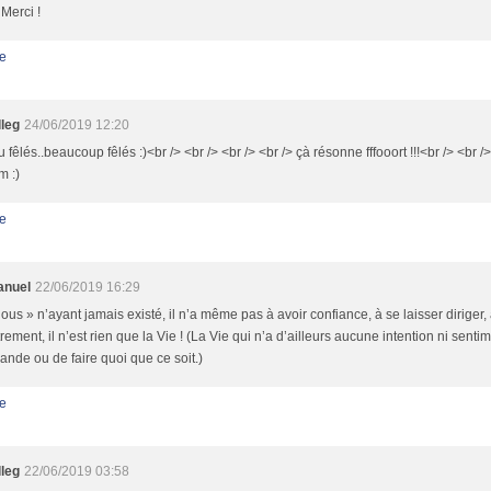
 Merci !
e
lleg
24/06/2019 12:20
 fêlés..beaucoup fêlés :)<br /> <br /> <br /> <br /> çà résonne fffooort !!!<br /> <br />
m :)
e
nuel
22/06/2019 16:29
ous » n’ayant jamais existé, il n’a même pas à avoir confiance, à se laisser diriger
trement, il n’est rien que la Vie ! (La Vie qui n’a d’ailleurs aucune intention ni senti
nde ou de faire quoi que ce soit.)
e
lleg
22/06/2019 03:58