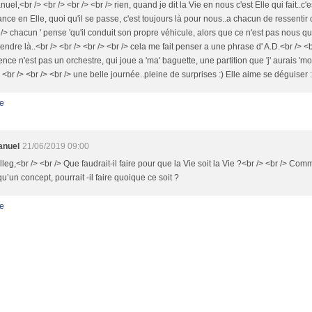
el,<br /> <br /> <br /> <br /> rien, quand je dit la Vie en nous c'est Elle qui fait..c'e
nce en Elle, quoi qu'il se passe, c'est toujours là pour nous..a chacun de ressentir c
 /> chacun ' pense 'qu'il conduit son propre véhicule, alors que ce n'est pas nous q
endre là..<br /> <br /> <br /> <br /> cela me fait penser a une phrase d' A.D.<br /> <br
tence n'est pas un orchestre, qui joue a 'ma' baguette, une partition que 'j' aurais 
> <br /> <br /> <br /> une belle journée..pleine de surprises :) Elle aime se déguiser :
e
nuel
21/06/2019 09:00
leg,<br /> <br /> Que faudrait-il faire pour que la Vie soit la Vie ?<br /> <br /> Comm
qu’un concept, pourrait -il faire quoique ce soit ?
e