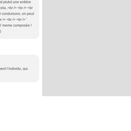
st plutot une entière
ela..<br /> <br /> <br
ui conduisons..on peut
 /> <br /> <br /> '
'moi' meme composée !
)
ent l’individu, qui