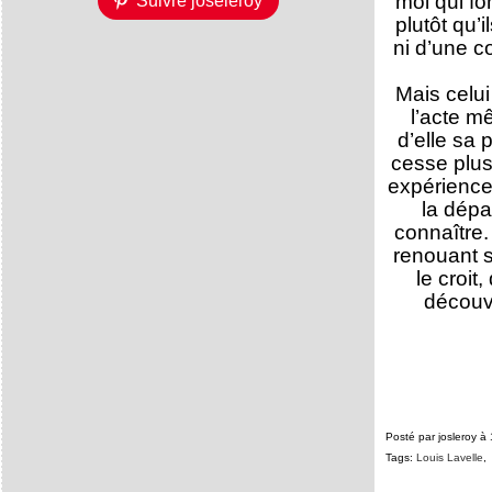
moi qui fo
Suivre joseleroy
plutôt qu’i
ni d’une co
Mais celui
l’acte mê
d’elle sa 
cesse plus 
expérience e
la dépa
connaître.
renouant s
le croit,
découvr
Posté par josleroy à
Tags:
Louis Lavelle