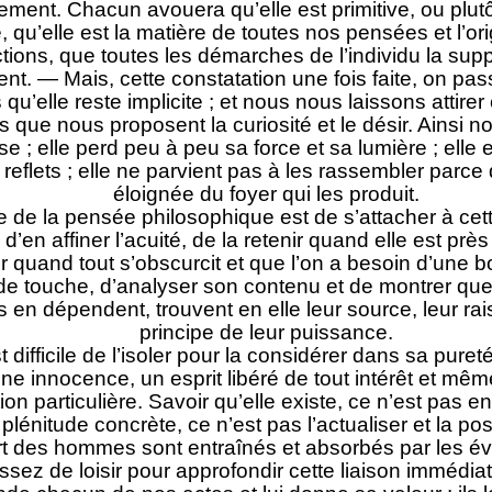
ement. Chacun avouera qu’elle est primitive, ou plutô
, qu’elle est la matière de toutes nos pensées et l’or
tions, que toutes les démarches de l’individu la supp
t. — Mais, cette constatation une fois faite, on passe v
qu’elle reste implicite ; et nous nous laissons attirer
es que nous proposent la curiosité et le désir. Ainsi 
e ; elle perd peu à peu sa force et sa lumière ; elle e
 reflets ; elle ne parvient pas à les rassembler parce 
éloignée du foyer qui les produit.
e de la pensée philosophique est de s’attacher à cet
 d’en affiner l’acuité, de la retenir quand elle est prè
r quand tout s’obscurcit et que l’on a besoin d’une b
 de touche, d’analyser son contenu et de montrer que
 en dépendent, trouvent en elle leur source, leur rais
principe de leur puissance.
t difficile de l’isoler pour la considérer dans sa pureté 
ine innocence, un esprit libéré de tout intérêt et mêm
on particulière. Savoir qu’elle existe, ce n’est pas e
 plénitude concrète, ce n’est pas l’actualiser et la po
rt des hommes sont entraînés et absorbés par les év
ssez de loisir pour approfondir cette liaison immédiat