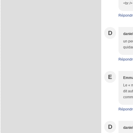
<br />
Répondr
D
danie
un peu
quida
Répondr
E
Emma
Le « n
dit au
comma
Répondr
D
danie