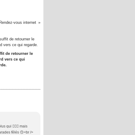
Rendez-vous internet
ffit de retourner le
rd vers ce qui
rde.
us qui 🤷🏻‍♀️ mais
arades fêlés 🙃<br />