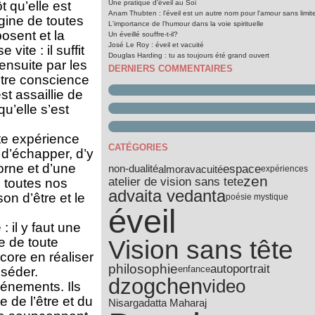
t qu’elle est
Une pratique d'éveil au Soi
Anam Thubten : l'éveil est un autre nom pour l'amour sans limit
igine de toutes
L'importance de l'humour dans la voie spirituelle
osent et la
Un éveillé souffre-t-il?
José Le Roy : éveil et vacuité
ite : il suffit
Douglas Harding : tu as toujours été grand ouvert
 ensuite par les
DERNIERS COMMENTAIRES
notre conscience
st assaillie de
qu’elle s’est
te expérience
CATÉGORIES
s d’échapper, d’y
orne et d’une
non-dualité
espace
almora
vacuité
expériences
zen
atelier de vision sans tete
 toutes nos
advaita vedanta
on d’être et le
poésie mystique
éveil
: il y faut une
e de toute
Vision sans tête
ncore en réaliser
philosophie
autoportrait
sséder.
enfance
dzogchen
video
énements. Ils
e de l’être et du
Nisargadatta Maharaj