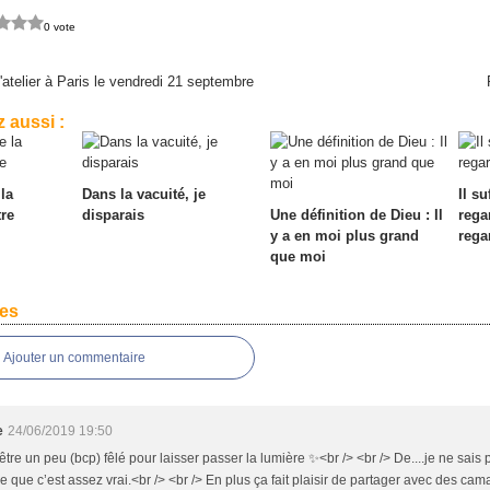
0 vote
l'atelier à Paris le vendredi 21 septembre
 aussi :
la
Dans la vacuité, je
Il su
tre
disparais
Une définition de Dieu : Il
rega
y a en moi plus grand
rega
que moi
es
Ajouter un commentaire
e
24/06/2019 19:50
t être un peu (bcp) fêlé pour laisser passer la lumière ✨<br /> <br /> De....je ne sais pl
ve que c’est assez vrai.<br /> <br /> En plus ça fait plaisir de partager avec des cam