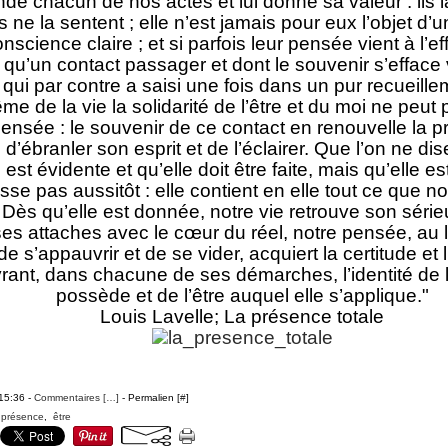
nde chacun de nos actes et lui donne sa valeur : ils
ls ne la sentent ; elle n’est jamais pour eux l’objet d’u
nscience claire ; et si parfois leur pensée vient à l’eff
qu’un contact passager et dont le souvenir s’efface v
 qui par contre a saisi une fois dans un pur recueil
me de la vie la solidarité de l’être et du moi ne peut
pensée : le souvenir de ce contact en renouvelle la 
d’ébranler son esprit et de l’éclairer. Que l’on ne di
st évidente et qu’elle doit être faite, mais qu’elle est
sse pas aussitôt : elle contient en elle tout ce que 
 Dès qu’elle est donnée, notre vie retrouve son série
es attaches avec le cœur du réel, notre pensée, au
 de s’appauvrir et de se vider, acquiert la certitude et l
ant, dans chacune de ses démarches, l’identité de l’
possède et de l’être auquel elle s’applique."
Louis Lavelle; La présence totale
 15:36 -
Commentaires [
…
]
- Permalien [
#
]
,
présence
,
être