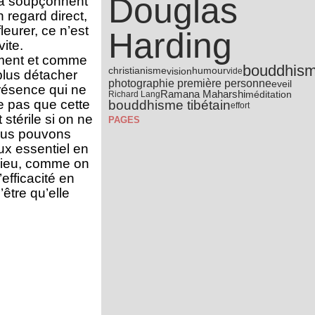
Douglas
 la soupçonnent
n regard direct,
leurer, ce n’est
Harding
ite.
lement et comme
bouddhis
vision
christianisme
humour
vide
 plus détacher
photographie première personne
eveil
présence qui ne
Ramana Maharshi
méditation
Richard Lang
se pas que cette
bouddhisme tibétain
effort
 stérile si on ne
PAGES
nous pouvons
ux essentiel en
 lieu, comme on
’efficacité en
être qu’elle