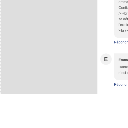
emmanu
Confia
/> <br
se dét
l'exis
'<br /
Répondr
E
Emma
Daniel
n’est 
Répondr