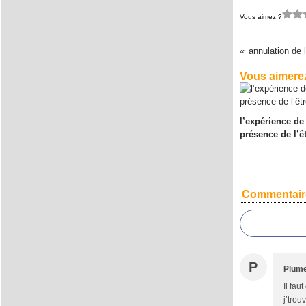
Vous aimez ?
annulation de 
Vous aimerez
l’expérience de 
présence de l’ê
Commentair
P
Plum
Il fau
j’trou